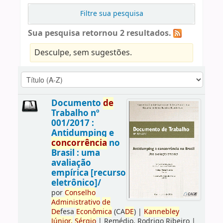
Filtre sua pesquisa
Sua pesquisa retornou 2 resultados.
Desculpe, sem sugestões.
Documento
de
Trabalho nº
001/2017 :
Antidumping e
concorrência
no
Brasil : uma
avaliação
empírica [recurso
eletrônico]/
por
Conselho
Administrativo
de
De
fesa
Econômica
(CA
DE
)
|
Kannebley
Júnior,
Sérgio
|
Remédio, Rodrigo Ribeiro
|