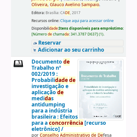
Oliveira,
Glauco
Avelino
Sampaio
.
Editora:
Brasília: CA
DE
, 2017
Recursos online:
Clique aqui para acessar online
Disponibili
da
de
:
Itens disponíveis para empréstimo:
[
Número
de
chama
da
:
341.3787 D637
]
(1).
Reservar
Adicionar ao seu carrinho
Documento
de
Trabalho nº
002/2019 :
Probabili
da
de
de
investigação e
aplicação
de
medi
da
s
antidumping
para a indústria
brasileira : Efeitos
para a
concorrência
[recurso
eletrônico] /
por
Conselho
Administrativo
de
De
fesa