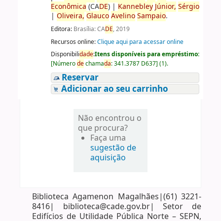
Econômica
(CA
DE
)
|
Kannebley
Júnior,
Sérgio
|
Oliveira,
Glauco
Avelino
Sampaio
.
Editora:
Brasília: CA
DE
, 2019
Recursos online:
Clique aqui para acessar online
Disponibili
da
de
:
Itens disponíveis para empréstimo:
[
Número
de
chama
da
:
341.3787 D637
]
(1).
Reservar
Adicionar ao seu carrinho
Não encontrou o
que procura?
Faça uma
sugestão de
aquisição
Biblioteca Agamenon Magalhães|(61) 3221-
8416| biblioteca@cade.gov.br| Setor de
Edifícios de Utilidade Pública Norte – SEPN,