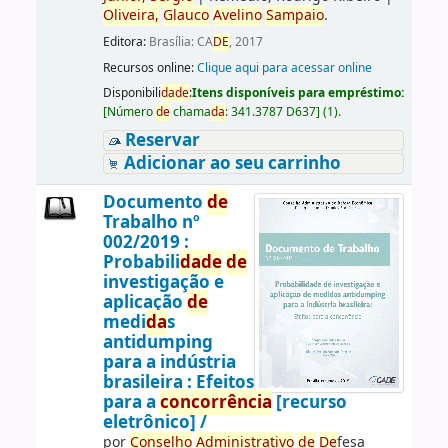
Oliveira,
Glauco
Avelino
Sampaio
.
Editora:
Brasília: CA
DE
, 2017
Recursos online:
Clique aqui para acessar online
Disponibili
da
de
:
Itens disponíveis para empréstimo:
[
Número
de
chama
da
:
341.3787 D637
]
(1).
Reservar
Adicionar ao seu carrinho
Documento
de
Trabalho nº
002/2019 :
Probabili
da
de
de
investigação e
aplicação
de
medi
da
s
antidumping
para a indústria
brasileira : Efeitos
para a
concorrência
[recurso
eletrônico] /
por
Conselho
Administrativo
de
De
fesa