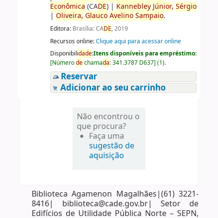
Econômica
(CA
DE
)
|
Kannebley
Júnior,
Sérgio
|
Oliveira,
Glauco
Avelino
Sampaio
.
Editora:
Brasília: CA
DE
, 2019
Recursos online:
Clique aqui para acessar online
Disponibili
da
de
:
Itens disponíveis para empréstimo:
[
Número
de
chama
da
:
341.3787 D637
]
(1).
Reservar
Adicionar ao seu carrinho
Não encontrou o
que procura?
Faça uma
sugestão de
aquisição
Biblioteca Agamenon Magalhães|(61) 3221-
8416| biblioteca@cade.gov.br| Setor de
Edifícios de Utilidade Pública Norte – SEPN,