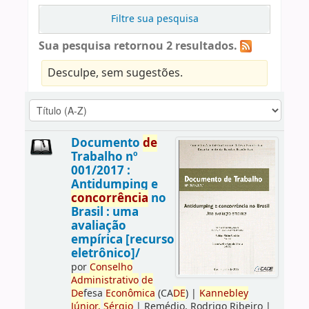
Filtre sua pesquisa
Sua pesquisa retornou 2 resultados.
Desculpe, sem sugestões.
Documento
de
Trabalho nº
001/2017 :
Antidumping e
concorrência
no
Brasil : uma
avaliação
empírica [recurso
eletrônico]/
por
Conselho
Administrativo
de
De
fesa
Econômica
(CA
DE
)
|
Kannebley
Júnior,
Sérgio
|
Remédio, Rodrigo Ribeiro
|