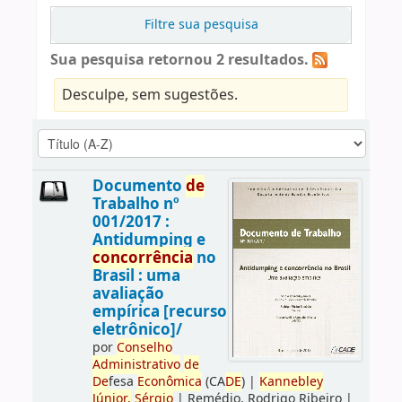
Filtre sua pesquisa
Sua pesquisa retornou 2 resultados.
Desculpe, sem sugestões.
Documento
de
Trabalho nº
001/2017 :
Antidumping e
concorrência
no
Brasil : uma
avaliação
empírica [recurso
eletrônico]/
por
Conselho
Administrativo
de
De
fesa
Econômica
(CA
DE
)
|
Kannebley
Júnior,
Sérgio
|
Remédio, Rodrigo Ribeiro
|