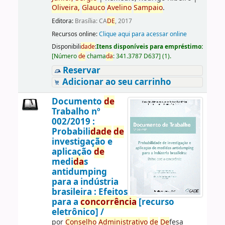
Oliveira,
Glauco
Avelino
Sampaio
.
Editora:
Brasília: CA
DE
, 2017
Recursos online:
Clique aqui para acessar online
Disponibili
da
de
:
Itens disponíveis para empréstimo:
[
Número
de
chama
da
:
341.3787 D637
]
(1).
Reservar
Adicionar ao seu carrinho
Documento
de
Trabalho nº
002/2019 :
Probabili
da
de
de
investigação e
aplicação
de
medi
da
s
antidumping
para a indústria
brasileira : Efeitos
para a
concorrência
[recurso
eletrônico] /
por
Conselho
Administrativo
de
De
fesa