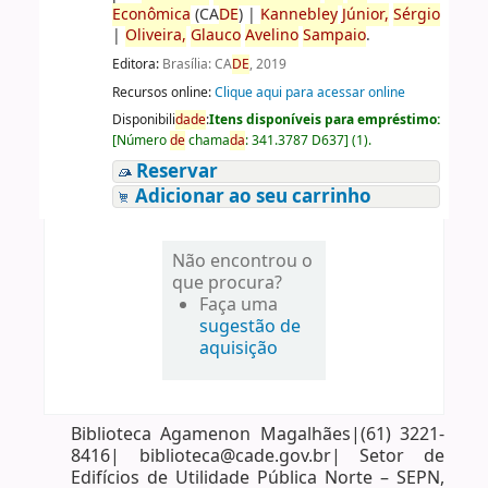
Econômica
(CA
DE
)
|
Kannebley
Júnior,
Sérgio
|
Oliveira,
Glauco
Avelino
Sampaio
.
Editora:
Brasília: CA
DE
, 2019
Recursos online:
Clique aqui para acessar online
Disponibili
da
de
:
Itens disponíveis para empréstimo:
[
Número
de
chama
da
:
341.3787 D637
]
(1).
Reservar
Adicionar ao seu carrinho
Não encontrou o
que procura?
Faça uma
sugestão de
aquisição
Biblioteca Agamenon Magalhães|(61) 3221-
8416| biblioteca@cade.gov.br| Setor de
Edifícios de Utilidade Pública Norte – SEPN,