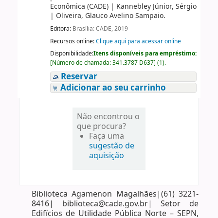
Econômica (CADE)
|
Kannebley Júnior, Sérgio
|
Oliveira, Glauco Avelino Sampaio.
Editora:
Brasília: CADE, 2019
Recursos online:
Clique aqui para acessar online
Disponibilidade:
Itens disponíveis para empréstimo:
[
Número de chamada:
341.3787 D637
]
(1).
Reservar
Adicionar ao seu carrinho
Não encontrou o
que procura?
Faça uma
sugestão de
aquisição
Biblioteca Agamenon Magalhães|(61) 3221-
8416| biblioteca@cade.gov.br| Setor de
Edifícios de Utilidade Pública Norte – SEPN,