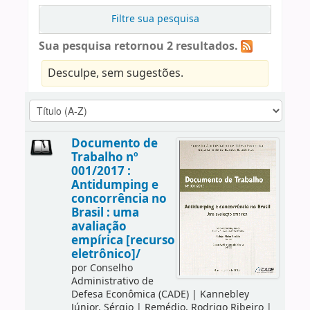
Filtre sua pesquisa
Sua pesquisa retornou 2 resultados.
Desculpe, sem sugestões.
Documento de
Trabalho nº
001/2017 :
Antidumping e
concorrência no
Brasil : uma
avaliação
empírica [recurso
eletrônico]/
por
Conselho
Administrativo de
Defesa Econômica (CADE)
|
Kannebley
Júnior, Sérgio
|
Remédio, Rodrigo Ribeiro
|