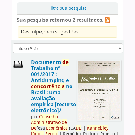
Filtre sua pesquisa
Sua pesquisa retornou 2 resultados.
Desculpe, sem sugestões.
Documento
de
Trabalho nº
001/2017 :
Antidumping e
concorrência
no
Brasil : uma
avaliação
empírica [recurso
eletrônico]/
por
Conselho
Administrativo
de
De
fesa
Econômica
(CA
DE
)
|
Kannebley
Júnior,
Sérgio
|
Remédio, Rodrigo Ribeiro
|