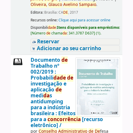
Oliveira,
Glauco
Avelino
Sampaio
.
Editora:
Brasília: CA
DE
, 2017
Recursos online:
Clique aqui para acessar online
Disponibili
da
de
:
Itens disponíveis para empréstimo:
[
Número
de
chama
da
:
341.3787 D637
]
(1).
Reservar
Adicionar ao seu carrinho
Documento
de
Trabalho nº
002/2019 :
Probabili
da
de
de
investigação e
aplicação
de
medi
da
s
antidumping
para a indústria
brasileira : Efeitos
para a
concorrência
[recurso
eletrônico] /
por
Conselho
Administrativo
de
De
fesa