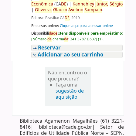
Econômica
(CA
DE
)
|
Kannebley
Júnior,
Sérgio
|
Oliveira,
Glauco
Avelino
Sampaio
.
Editora:
Brasília: CA
DE
, 2019
Recursos online:
Clique aqui para acessar online
Disponibili
da
de
:
Itens disponíveis para empréstimo:
[
Número
de
chama
da
:
341.3787 D637
]
(1).
Reservar
Adicionar ao seu carrinho
Não encontrou o
que procura?
Faça uma
sugestão de
aquisição
Biblioteca Agamenon Magalhães|(61) 3221-
8416| biblioteca@cade.gov.br| Setor de
Edifícios de Utilidade Pública Norte – SEPN,