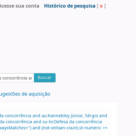
Acesse sua conta
Histórico de pesquisa
[
x
]
Buscar
ugestões de aquisição
a concorrência and au:Kannebley Júnior, Sérgio and
da concorrência and su-to:Defesa da concorrência
lwaysMatches='') and (not-onloan-count,st-numeric >=