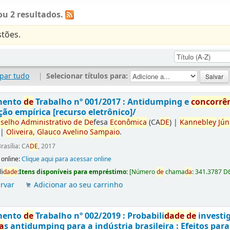
u 2 resultados.
tões.
par tudo
|
Selecionar títulos para:
mento
de
Trabalho nº 001/2017 : Antidumping e
concorrê
ção empírica [recurso eletrônico]/
selho
Administrativo
de
De
fesa
Econômica
(CA
DE
)
|
Kannebley
Jún
|
Oliveira,
Glauco
Avelino
Sampaio
.
rasília: CA
DE
, 2017
 online:
Clique aqui para acessar online
li
da
de
:
Itens disponíveis para empréstimo:
[
Número
de
chama
da
:
341.3787 D
rvar
Adicionar ao seu carrinho
mento
de
Trabalho nº 002/2019 : Probabili
da
de
de
investi
a
s antidumping para a indústria brasileira : Efeitos par