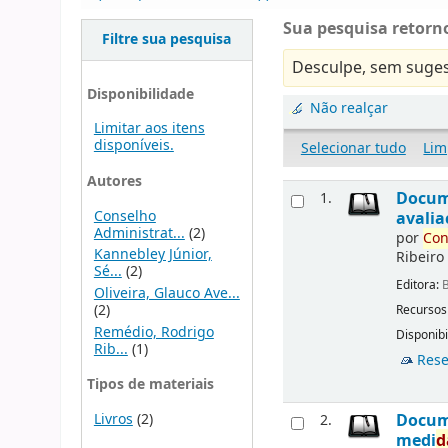
Sua pesquisa retorno
Filtre sua pesquisa
Desculpe, sem suges
Disponibilidade
Não realçar
Limitar aos itens
disponíveis.
Selecionar tudo
Lim
Autores
Docu
1.
Conselho
avalia
Administrat...
(2)
por
Con
Kannebley Júnior,
Ribeiro
Sé...
(2)
Editora:
B
Oliveira, Glauco Ave...
(2)
Recursos
Remédio, Rodrigo
Disponibi
Rib...
(1)
Rese
Tipos de materiais
Livros
(2)
Docu
2.
medi
d