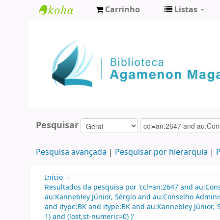
Carrinho
Listas
Biblioteca
Agamenon
Magalhães
Pesquisar
Pesquisa avançada
Pesquisar por hierarquia
P
Início
›
Resultados da pesquisa por 'ccl=an:2647 and au:Con
au:Kannebley Júnior, Sérgio and au:Conselho Admini
and itype:BK and itype:BK and au:Kannebley Júnior, S
1) and (lost,st-numeric=0) )'