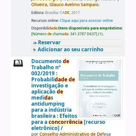
Oliveira,
Glauco
Avelino
Sampaio
.
Editora:
Brasília: CA
DE
, 2017
Recursos online:
Clique aqui para acessar online
Disponibili
da
de
:
Itens disponíveis para empréstimo:
[
Número
de
chama
da
:
341.3787 D637
]
(1).
Reservar
Adicionar ao seu carrinho
Documento
de
Trabalho nº
002/2019 :
Probabili
da
de
de
investigação e
aplicação
de
medi
da
s
antidumping
para a indústria
brasileira : Efeitos
para a
concorrência
[recurso
eletrônico] /
por
Conselho
Administrativo
de
De
fesa