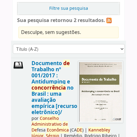
Filtre sua pesquisa
Sua pesquisa retornou 2 resultados.
Desculpe, sem sugestões.
Documento
de
Trabalho nº
001/2017 :
Antidumping e
concorrência
no
Brasil : uma
avaliação
empírica [recurso
eletrônico]/
por
Conselho
Administrativo
de
De
fesa
Econômica
(CA
DE
)
|
Kannebley
Júnior,
Sérgio
|
Remédio, Rodrigo Ribeiro
|