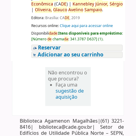
Econômica
(CA
DE
)
|
Kannebley
Júnior,
Sérgio
|
Oliveira,
Glauco
Avelino
Sampaio
.
Editora:
Brasília: CA
DE
, 2019
Recursos online:
Clique aqui para acessar online
Disponibili
da
de
:
Itens disponíveis para empréstimo:
[
Número
de
chama
da
:
341.3787 D637
]
(1).
Reservar
Adicionar ao seu carrinho
Não encontrou o
que procura?
Faça uma
sugestão de
aquisição
Biblioteca Agamenon Magalhães|(61) 3221-
8416| biblioteca@cade.gov.br| Setor de
Edifícios de Utilidade Pública Norte – SEPN,