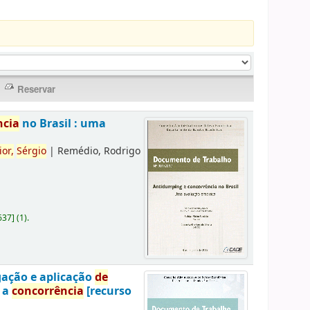
ncia
no Brasil : uma
ior,
Sérgio
|
Remédio, Rodrigo
637
]
(1).
gação e aplicação
de
a a
concorrência
[recurso