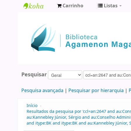
Carrinho
Listas
Biblioteca
Agamenon
Magalhães
Pesquisar
Pesquisa avançada
Pesquisar por hierarquia
P
Início
›
Resultados da pesquisa por 'ccl=an:2647 and au:Con
au:Kannebley Júnior, Sérgio and au:Conselho Admini
and itype:BK and itype:BK and au:Kannebley Júnior, S