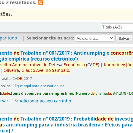
u 2 resultados.
tões.
par tudo
|
Selecionar títulos para:
mento
de
Trabalho nº 001/2017 : Antidumping e
concorrê
ção empírica [recurso eletrônico]/
selho
Administrativo
de
De
fesa
Econômica
(CA
DE
)
|
Kannebley
Jún
|
Oliveira,
Glauco
Avelino
Sampaio
.
rasília: CA
DE
, 2017
 online:
Clique aqui para acessar online
li
da
de
:
Itens disponíveis para empréstimo:
[
Número
de
chama
da
:
341.3787 D
rvar
Adicionar ao seu carrinho
mento
de
Trabalho nº 002/2019 : Probabili
da
de
de
investi
a
s antidumping para a indústria brasileira : Efeitos par
nico] /