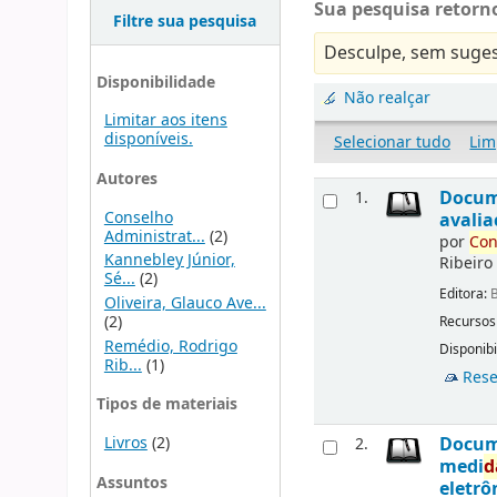
Sua pesquisa retorno
Filtre sua pesquisa
Desculpe, sem suges
Disponibilidade
Não realçar
Limitar aos itens
disponíveis.
Selecionar tudo
Lim
Autores
Docu
1.
Conselho
avalia
Administrat...
(2)
por
Con
Kannebley Júnior,
Ribeiro
Sé...
(2)
Editora:
B
Oliveira, Glauco Ave...
(2)
Recursos
Remédio, Rodrigo
Disponibi
Rib...
(1)
Rese
Tipos de materiais
Livros
(2)
Docu
2.
medi
d
Assuntos
eletrô