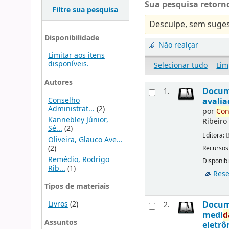
Sua pesquisa retorno
Filtre sua pesquisa
Desculpe, sem suges
Disponibilidade
Não realçar
Limitar aos itens
disponíveis.
Selecionar tudo
Lim
Autores
Docu
1.
Conselho
avalia
Administrat...
(2)
por
Con
Kannebley Júnior,
Ribeiro
Sé...
(2)
Editora:
B
Oliveira, Glauco Ave...
(2)
Recursos
Remédio, Rodrigo
Disponibi
Rib...
(1)
Rese
Tipos de materiais
Livros
(2)
Docu
2.
medi
d
Assuntos
eletrô