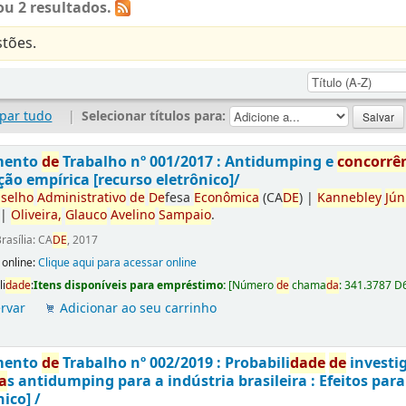
u 2 resultados.
tões.
par tudo
|
Selecionar títulos para:
mento
de
Trabalho nº 001/2017 : Antidumping e
concorrê
ção empírica [recurso eletrônico]/
selho
Administrativo
de
De
fesa
Econômica
(CA
DE
)
|
Kannebley
Jún
|
Oliveira,
Glauco
Avelino
Sampaio
.
rasília: CA
DE
, 2017
 online:
Clique aqui para acessar online
li
da
de
:
Itens disponíveis para empréstimo:
[
Número
de
chama
da
:
341.3787 D
rvar
Adicionar ao seu carrinho
mento
de
Trabalho nº 002/2019 : Probabili
da
de
de
investi
a
s antidumping para a indústria brasileira : Efeitos par
nico] /