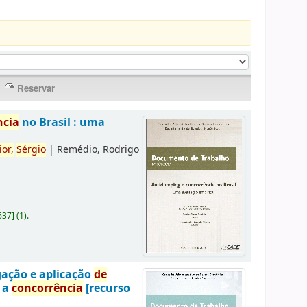
ncia
no Brasil : uma
ior,
Sérgio
|
Remédio, Rodrigo
637
]
(1).
gação e aplicação
de
a a
concorrência
[recurso