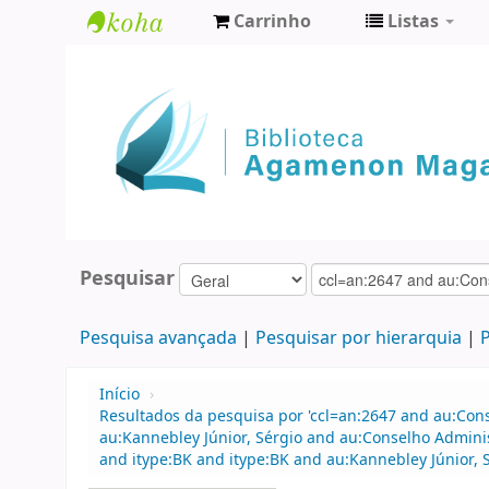
Carrinho
Listas
Biblioteca
Agamenon
Magalhães
Pesquisar
Pesquisa avançada
Pesquisar por hierarquia
P
Início
›
Resultados da pesquisa por 'ccl=an:2647 and au:Con
au:Kannebley Júnior, Sérgio and au:Conselho Admini
and itype:BK and itype:BK and au:Kannebley Júnior, 