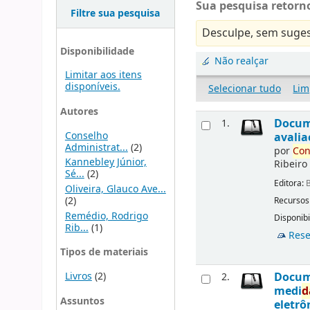
Sua pesquisa retorno
Filtre sua pesquisa
Desculpe, sem suges
Disponibilidade
Não realçar
Limitar aos itens
disponíveis.
Selecionar tudo
Lim
Autores
Docu
1.
Conselho
avalia
Administrat...
(2)
por
Con
Kannebley Júnior,
Ribeiro
Sé...
(2)
Editora:
B
Oliveira, Glauco Ave...
(2)
Recursos
Remédio, Rodrigo
Disponibi
Rib...
(1)
Rese
Tipos de materiais
Livros
(2)
Docu
2.
medi
d
Assuntos
eletrô