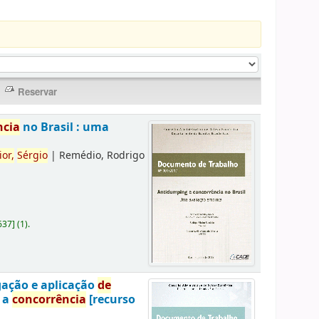
ncia
no Brasil : uma
ior,
Sérgio
|
Remédio, Rodrigo
637
]
(1).
gação e aplicação
de
a a
concorrência
[recurso