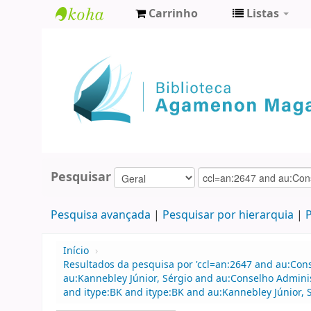
Carrinho
Listas
Biblioteca
Agamenon
Magalhães
Pesquisar
Pesquisa avançada
Pesquisar por hierarquia
P
Início
›
Resultados da pesquisa por 'ccl=an:2647 and au:Con
au:Kannebley Júnior, Sérgio and au:Conselho Admini
and itype:BK and itype:BK and au:Kannebley Júnior, 