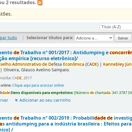
u 2 resultados.
tões.
par tudo
|
Selecionar títulos para:
mento
de
Trabalho nº 001/2017 : Antidumping e
concorrê
ção empírica [recurso eletrônico]/
selho
Administrativo
de
De
fesa
Econômica
(CA
DE
)
|
Kannebley
Jún
|
Oliveira, Glauco Avelino Sampaio.
rasília: CA
DE
, 2017
 online:
Clique aqui para acessar online
li
da
de
:
Itens disponíveis para empréstimo:
[
Número
de
chama
da
:
341.3787 D
rvar
Adicionar ao seu carrinho
mento
de
Trabalho nº 002/2019 : Probabili
da
de
de
investi
a
s antidumping para a indústria brasileira : Efeitos par
nico] /