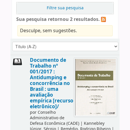
Filtre sua pesquisa
Sua pesquisa retornou 2 resultados.
Desculpe, sem sugestões.
Documento de
Trabalho nº
001/2017 :
Antidumping e
concorrência no
Brasil : uma
avaliação
empírica [recurso
eletrônico]/
por
Conselho
Administrativo de
Defesa Econômica (CADE)
|
Kannebley
Júnior, Sérgio
|
Remédio, Rodrigo Ribeiro
|