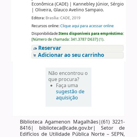
Econômica (CADE)
|
Kannebley Júnior, Sérgio
|
Oliveira, Glauco Avelino Sampaio.
Editora:
Brasília: CADE, 2019
Recursos online:
Clique aqui para acessar online
Disponibilidade:
Itens disponíveis para empréstimo:
[
Número de chamada:
341.3787 D637
]
(1).
Reservar
Adicionar ao seu carrinho
Não encontrou o
que procura?
Faça uma
sugestão de
aquisição
Biblioteca Agamenon Magalhães|(61) 3221-
8416| biblioteca@cade.gov.br| Setor de
Edifícios de Utilidade Pública Norte – SEPN,