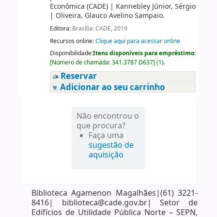
Econômica (CADE)
|
Kannebley Júnior, Sérgio
|
Oliveira, Glauco Avelino Sampaio.
Editora:
Brasília: CADE, 2019
Recursos online:
Clique aqui para acessar online
Disponibilidade:
Itens disponíveis para empréstimo:
[
Número de chamada:
341.3787 D637
]
(1).
Reservar
Adicionar ao seu carrinho
Não encontrou o
que procura?
Faça uma
sugestão de
aquisição
Biblioteca Agamenon Magalhães|(61) 3221-
8416| biblioteca@cade.gov.br| Setor de
Edifícios de Utilidade Pública Norte – SEPN,