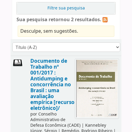
Filtre sua pesquisa
Sua pesquisa retornou 2 resultados.
Desculpe, sem sugestões.
Documento de
Trabalho nº
001/2017 :
Antidumping e
concorrência no
Brasil : uma
avaliação
empírica [recurso
eletrônico]/
por
Conselho
Administrativo de
Defesa Econômica (CADE)
|
Kannebley
Júnior, Sérgio
|
Remédio, Rodrigo Ribeiro
|