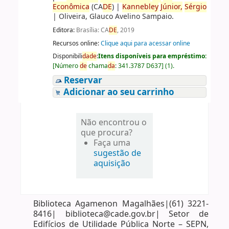
Econômica
(CA
DE
)
|
Kannebley
Júnior,
Sérgio
|
Oliveira, Glauco Avelino Sampaio.
Editora:
Brasília: CA
DE
, 2019
Recursos online:
Clique aqui para acessar online
Disponibili
da
de
:
Itens disponíveis para empréstimo:
[
Número
de
chama
da
:
341.3787 D637
]
(1).
Reservar
Adicionar ao seu carrinho
Não encontrou o
que procura?
Faça uma
sugestão de
aquisição
Biblioteca Agamenon Magalhães|(61) 3221-
8416| biblioteca@cade.gov.br| Setor de
Edifícios de Utilidade Pública Norte – SEPN,