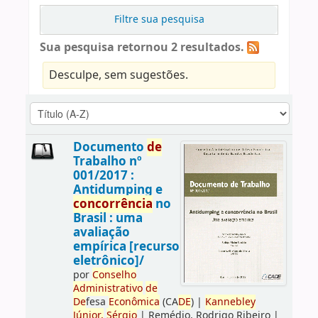
Filtre sua pesquisa
Sua pesquisa retornou 2 resultados.
Desculpe, sem sugestões.
Documento
de
Trabalho nº
001/2017 :
Antidumping e
concorrência
no
Brasil : uma
avaliação
empírica [recurso
eletrônico]/
por
Conselho
Administrativo
de
De
fesa
Econômica
(CA
DE
)
|
Kannebley
Júnior,
Sérgio
|
Remédio, Rodrigo Ribeiro
|