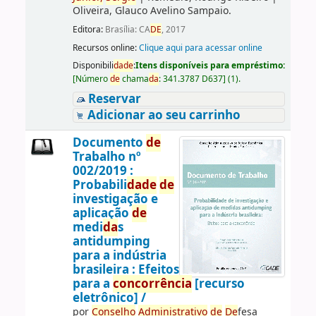
Oliveira, Glauco Avelino Sampaio.
Editora:
Brasília: CA
DE
, 2017
Recursos online:
Clique aqui para acessar online
Disponibili
da
de
:
Itens disponíveis para empréstimo:
[
Número
de
chama
da
:
341.3787 D637
]
(1).
Reservar
Adicionar ao seu carrinho
Documento
de
Trabalho nº
002/2019 :
Probabili
da
de
de
investigação e
aplicação
de
medi
da
s
antidumping
para a indústria
brasileira : Efeitos
para a
concorrência
[recurso
eletrônico] /
por
Conselho
Administrativo
de
De
fesa