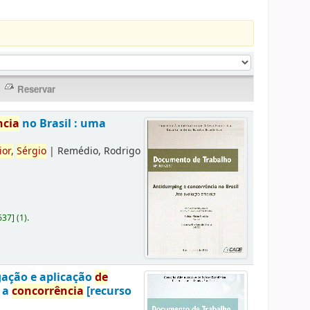
ncia
no Brasil : uma
ior,
Sérgio
|
Remédio, Rodrigo
637
]
(1).
gação e aplicação
de
a a
concorrência
[recurso