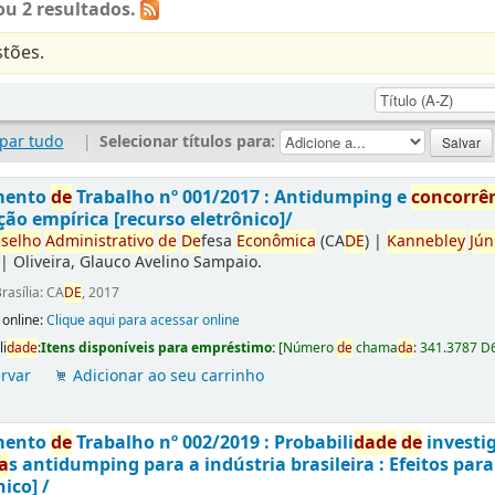
u 2 resultados.
tões.
par tudo
|
Selecionar títulos para:
mento
de
Trabalho nº 001/2017 : Antidumping e
concorrê
ção empírica [recurso eletrônico]/
selho
Administrativo
de
De
fesa
Econômica
(CA
DE
)
|
Kannebley
Jún
|
Oliveira, Glauco Avelino Sampaio.
rasília: CA
DE
, 2017
 online:
Clique aqui para acessar online
li
da
de
:
Itens disponíveis para empréstimo:
[
Número
de
chama
da
:
341.3787 D
rvar
Adicionar ao seu carrinho
mento
de
Trabalho nº 002/2019 : Probabili
da
de
de
investi
a
s antidumping para a indústria brasileira : Efeitos par
nico] /