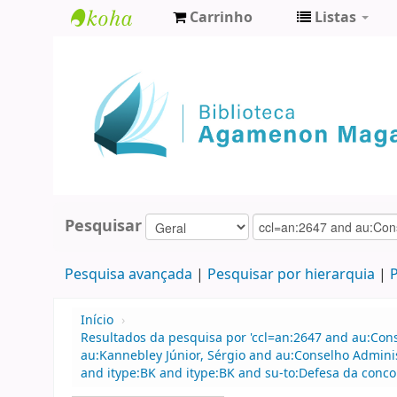
Carrinho
Listas
Biblioteca
Agamenon
Magalhães
Pesquisar
Pesquisa avançada
Pesquisar por hierarquia
P
Início
›
Resultados da pesquisa por 'ccl=an:2647 and au:Con
au:Kannebley Júnior, Sérgio and au:Conselho Admini
and itype:BK and itype:BK and su-to:Defesa da conco