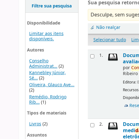
Sua pesquisa retorno
Filtre sua pesquisa
Desculpe, sem suges
Disponibilidade
Não realçar
Limitar aos itens
disponíveis.
Selecionar tudo
Lim
Autores
Docu
1.
Conselho
avalia
Administrat...
(2)
por
Con
Kannebley Júnior,
Ribeiro
Sé...
(2)
Editora:
B
Oliveira, Glauco Ave...
(2)
Recursos
Remédio, Rodrigo
Disponibi
Rib...
(1)
Rese
Tipos de materiais
Livros
(2)
Docu
2.
medi
d
Assuntos
eletrô