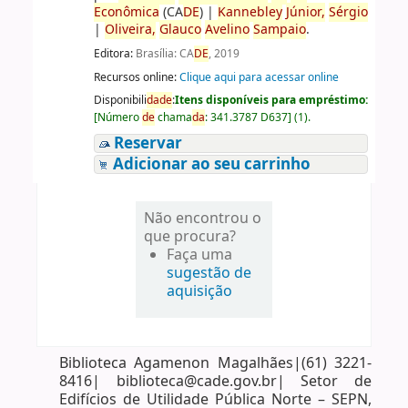
Econômica
(CA
DE
)
|
Kannebley
Júnior,
Sérgio
|
Oliveira,
Glauco
Avelino
Sampaio
.
Editora:
Brasília: CA
DE
, 2019
Recursos online:
Clique aqui para acessar online
Disponibili
da
de
:
Itens disponíveis para empréstimo:
[
Número
de
chama
da
:
341.3787 D637
]
(1).
Reservar
Adicionar ao seu carrinho
Não encontrou o
que procura?
Faça uma
sugestão de
aquisição
Biblioteca Agamenon Magalhães|(61) 3221-
8416| biblioteca@cade.gov.br| Setor de
Edifícios de Utilidade Pública Norte – SEPN,