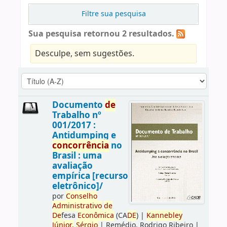
Filtre sua pesquisa
Sua pesquisa retornou 2 resultados.
Desculpe, sem sugestões.
Documento
de
Trabalho nº
001/2017 :
Antidumping e
concorrência
no
Brasil : uma
avaliação
empírica [recurso
eletrônico]/
por
Conselho
Administrativo
de
De
fesa
Econômica
(CA
DE
)
|
Kannebley
Júnior,
Sérgio
|
Remédio, Rodrigo Ribeiro
|