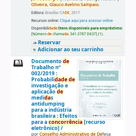
Oliveira,
Glauco
Avelino
Sampaio
.
Editora:
Brasília: CA
DE
, 2017
Recursos online:
Clique aqui para acessar online
Disponibili
da
de
:
Itens disponíveis para empréstimo:
[
Número
de
chama
da
:
341.3787 D637
]
(1).
Reservar
Adicionar ao seu carrinho
Documento
de
Trabalho nº
002/2019 :
Probabili
da
de
de
investigação e
aplicação
de
medi
da
s
antidumping
para a indústria
brasileira : Efeitos
para a
concorrência
[recurso
eletrônico] /
por
Conselho
Administrativo
de
De
fesa