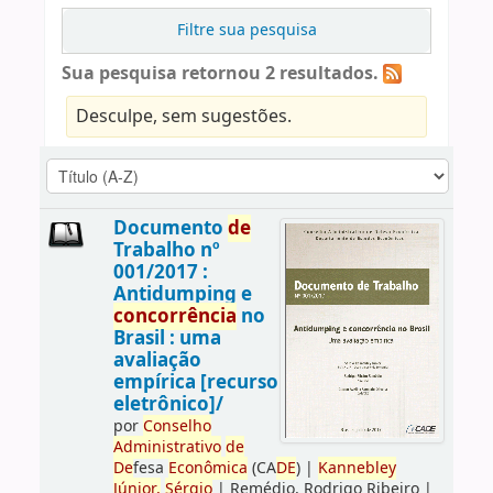
Filtre sua pesquisa
Sua pesquisa retornou 2 resultados.
Desculpe, sem sugestões.
Documento
de
Trabalho nº
001/2017 :
Antidumping e
concorrência
no
Brasil : uma
avaliação
empírica [recurso
eletrônico]/
por
Conselho
Administrativo
de
De
fesa
Econômica
(CA
DE
)
|
Kannebley
Júnior,
Sérgio
|
Remédio, Rodrigo Ribeiro
|