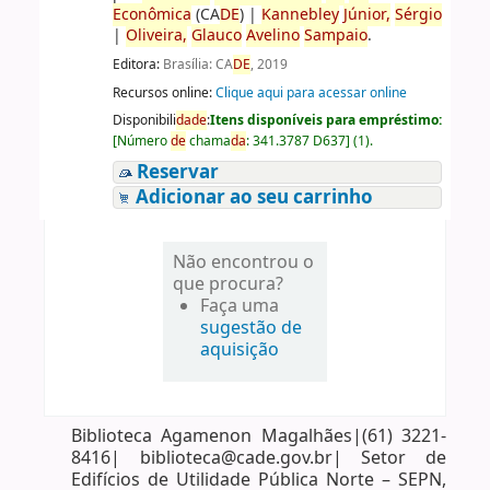
Econômica
(CA
DE
)
|
Kannebley
Júnior,
Sérgio
|
Oliveira,
Glauco
Avelino
Sampaio
.
Editora:
Brasília: CA
DE
, 2019
Recursos online:
Clique aqui para acessar online
Disponibili
da
de
:
Itens disponíveis para empréstimo:
[
Número
de
chama
da
:
341.3787 D637
]
(1).
Reservar
Adicionar ao seu carrinho
Não encontrou o
que procura?
Faça uma
sugestão de
aquisição
Biblioteca Agamenon Magalhães|(61) 3221-
8416| biblioteca@cade.gov.br| Setor de
Edifícios de Utilidade Pública Norte – SEPN,