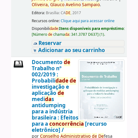
Oliveira,
Glauco
Avelino
Sampaio
.
Editora:
Brasília: CA
DE
, 2017
Recursos online:
Clique aqui para acessar online
Disponibili
da
de
:
Itens disponíveis para empréstimo:
[
Número
de
chama
da
:
341.3787 D637
]
(1).
Reservar
Adicionar ao seu carrinho
Documento
de
Trabalho nº
002/2019 :
Probabili
da
de
de
investigação e
aplicação
de
medi
da
s
antidumping
para a indústria
brasileira : Efeitos
para a
concorrência
[recurso
eletrônico] /
por
Conselho
Administrativo
de
De
fesa