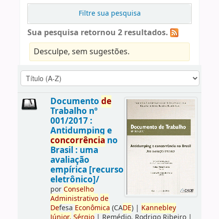
Filtre sua pesquisa
Sua pesquisa retornou 2 resultados.
Desculpe, sem sugestões.
Documento
de
Trabalho nº
001/2017 :
Antidumping e
concorrência
no
Brasil : uma
avaliação
empírica [recurso
eletrônico]/
por
Conselho
Administrativo
de
De
fesa
Econômica
(CA
DE
)
|
Kannebley
Júnior,
Sérgio
|
Remédio, Rodrigo Ribeiro
|