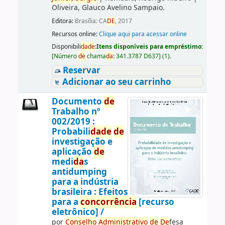
Oliveira, Glauco Avelino Sampaio.
Editora:
Brasília: CA
DE
, 2017
Recursos online:
Clique aqui para acessar online
Disponibili
da
de
:
Itens disponíveis para empréstimo:
[
Número
de
chama
da
:
341.3787 D637
]
(1).
Reservar
Adicionar ao seu carrinho
Documento
de
Trabalho nº
002/2019 :
Probabili
da
de
de
investigação e
aplicação
de
medi
da
s
antidumping
para a indústria
brasileira : Efeitos
para a
concorrência
[recurso
eletrônico] /
por
Conselho
Administrativo
de
De
fesa