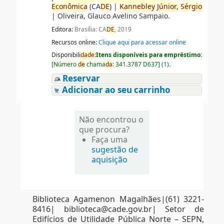
Econômica
(CA
DE
)
|
Kannebley
Júnior,
Sérgio
|
Oliveira, Glauco Avelino Sampaio.
Editora:
Brasília: CA
DE
, 2019
Recursos online:
Clique aqui para acessar online
Disponibili
da
de
:
Itens disponíveis para empréstimo:
[
Número
de
chama
da
:
341.3787 D637
]
(1).
Reservar
Adicionar ao seu carrinho
Não encontrou o
que procura?
Faça uma
sugestão de
aquisição
Biblioteca Agamenon Magalhães|(61) 3221-
8416| biblioteca@cade.gov.br| Setor de
Edifícios de Utilidade Pública Norte – SEPN,