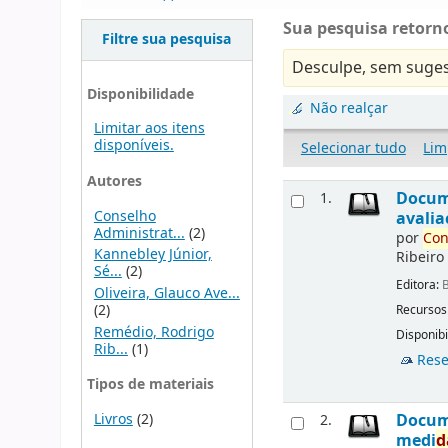
Sua pesquisa retorno
Filtre sua pesquisa
Desculpe, sem suges
Disponibilidade
Não realçar
Limitar aos itens
disponíveis.
Selecionar tudo
Lim
Autores
Docu
1.
Conselho
avalia
Administrat...
(2)
por
Con
Kannebley Júnior,
Ribeiro
Sé...
(2)
Editora:
B
Oliveira, Glauco Ave...
(2)
Recursos
Remédio, Rodrigo
Disponibi
Rib...
(1)
Rese
Tipos de materiais
Livros
(2)
Docu
2.
medi
d