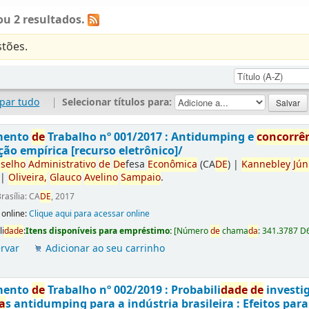
u 2 resultados.
tões.
par tudo
|
Selecionar títulos para:
mento
de
Trabalho nº 001/2017 : Antidumping e
concorrê
ção empírica [recurso eletrônico]/
selho
Administrativo
de
De
fesa
Econômica
(CA
DE
)
|
Kannebley
Jún
|
Oliveira,
Glauco
Avelino
Sampaio
.
rasília: CA
DE
, 2017
 online:
Clique aqui para acessar online
li
da
de
:
Itens disponíveis para empréstimo:
[
Número
de
chama
da
:
341.3787 D
rvar
Adicionar ao seu carrinho
mento
de
Trabalho nº 002/2019 : Probabili
da
de
de
investi
a
s antidumping para a indústria brasileira : Efeitos par