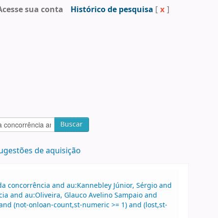
Acesse sua conta
Histórico de pesquisa
[
x
]
Buscar
ugestões de aquisição
a concorrência and au:Kannebley Júnior, Sérgio and
ia and au:Oliveira, Glauco Avelino Sampaio and
nd (not-onloan-count,st-numeric >= 1) and (lost,st-