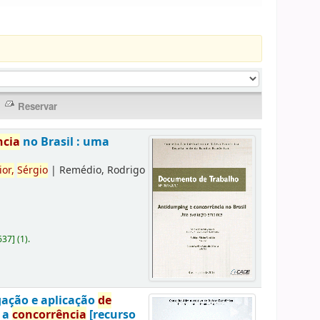
ncia
no Brasil : uma
ior,
Sérgio
|
Remédio, Rodrigo
637
]
(1).
gação e aplicação
de
a a
concorrência
[recurso