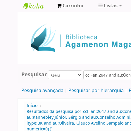
Carrinho
Listas
Biblioteca
Agamenon
Magalhães
Pesquisar
Pesquisa avançada
Pesquisar por hierarquia
P
Início
›
Resultados da pesquisa por 'ccl=an:2647 and au:Con
au:Kannebley Júnior, Sérgio and au:Conselho Admini
itype:BK and au:Oliveira, Glauco Avelino Sampaio and
numeric=0) )'