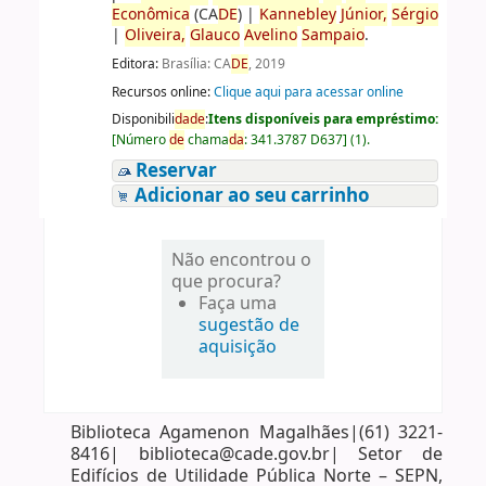
Econômica
(CA
DE
)
|
Kannebley
Júnior,
Sérgio
|
Oliveira,
Glauco
Avelino
Sampaio
.
Editora:
Brasília: CA
DE
, 2019
Recursos online:
Clique aqui para acessar online
Disponibili
da
de
:
Itens disponíveis para empréstimo:
[
Número
de
chama
da
:
341.3787 D637
]
(1).
Reservar
Adicionar ao seu carrinho
Não encontrou o
que procura?
Faça uma
sugestão de
aquisição
Biblioteca Agamenon Magalhães|(61) 3221-
8416| biblioteca@cade.gov.br| Setor de
Edifícios de Utilidade Pública Norte – SEPN,