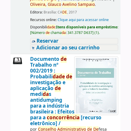
Oliveira,
Glauco
Avelino
Sampaio
.
Editora:
Brasília: CA
DE
, 2017
Recursos online:
Clique aqui para acessar online
Disponibili
da
de
:
Itens disponíveis para empréstimo:
[
Número
de
chama
da
:
341.3787 D637
]
(1).
Reservar
Adicionar ao seu carrinho
Documento
de
Trabalho nº
002/2019 :
Probabili
da
de
de
investigação e
aplicação
de
medi
da
s
antidumping
para a indústria
brasileira : Efeitos
para a
concorrência
[recurso
eletrônico] /
por
Conselho
Administrativo
de
De
fesa