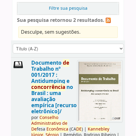
Filtre sua pesquisa
Sua pesquisa retornou 2 resultados.
Desculpe, sem sugestões.
Documento
de
Trabalho nº
001/2017 :
Antidumping e
concorrência
no
Brasil : uma
avaliação
empírica [recurso
eletrônico]/
por
Conselho
Administrativo
de
De
fesa
Econômica
(CA
DE
)
|
Kannebley
Júnior,
Sérgio
|
Remédio, Rodrigo Ribeiro
|