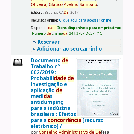
Oliveira,
Glauco
Avelino
Sampaio
.
Editora:
Brasília: CA
DE
, 2017
Recursos online:
Clique aqui para acessar online
Disponibili
da
de
:
Itens disponíveis para empréstimo:
[
Número
de
chama
da
:
341.3787 D637
]
(1).
Reservar
Adicionar ao seu carrinho
Documento
de
Trabalho nº
002/2019 :
Probabili
da
de
de
investigação e
aplicação
de
medi
da
s
antidumping
para a indústria
brasileira : Efeitos
para a
concorrência
[recurso
eletrônico] /
por
Conselho
Administrativo
de
De
fesa