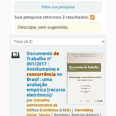
Filtre sua pesquisa
Sua pesquisa retornou 2 resultados.
Desculpe, sem sugestões.
Documento
de
Trabalho nº
001/2017 :
Antidumping e
concorrência
no
Brasil : uma
avaliação
empírica [recurso
eletrônico]/
por
Conselho
Administrativo
de
De
fesa
Econômica
(CA
DE
)
|
Kannebley
Júnior,
Sérgio
|
Remédio, Rodrigo Ribeiro
|