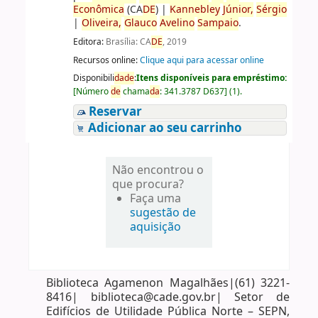
Econômica
(CA
DE
)
|
Kannebley
Júnior,
Sérgio
|
Oliveira,
Glauco
Avelino
Sampaio
.
Editora:
Brasília: CA
DE
, 2019
Recursos online:
Clique aqui para acessar online
Disponibili
da
de
:
Itens disponíveis para empréstimo:
[
Número
de
chama
da
:
341.3787 D637
]
(1).
Reservar
Adicionar ao seu carrinho
Não encontrou o
que procura?
Faça uma
sugestão de
aquisição
Biblioteca Agamenon Magalhães|(61) 3221-
8416| biblioteca@cade.gov.br| Setor de
Edifícios de Utilidade Pública Norte – SEPN,