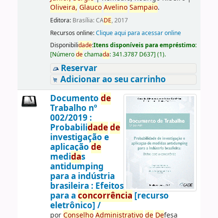
Oliveira,
Glauco
Avelino
Sampaio
.
Editora:
Brasília: CA
DE
, 2017
Recursos online:
Clique aqui para acessar online
Disponibili
da
de
:
Itens disponíveis para empréstimo:
[
Número
de
chama
da
:
341.3787 D637
]
(1).
Reservar
Adicionar ao seu carrinho
Documento
de
Trabalho nº
002/2019 :
Probabili
da
de
de
investigação e
aplicação
de
medi
da
s
antidumping
para a indústria
brasileira : Efeitos
para a
concorrência
[recurso
eletrônico] /
por
Conselho
Administrativo
de
De
fesa