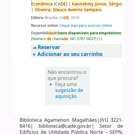
Econômica
(CA
DE
)
|
Kannebley
Júnior,
Sérgio
|
Oliveira,
Glauco
Avelino
Sampaio
.
Editora:
Brasília: CA
DE
, 2019
Recursos online:
Clique aqui para acessar online
Disponibili
da
de
:
Itens disponíveis para empréstimo:
[
Número
de
chama
da
:
341.3787 D637
]
(1).
Reservar
Adicionar ao seu carrinho
Não encontrou o
que procura?
Faça uma
sugestão de
aquisição
Biblioteca Agamenon Magalhães|(61) 3221-
8416| biblioteca@cade.gov.br| Setor de
Edifícios de Utilidade Pública Norte – SEPN,