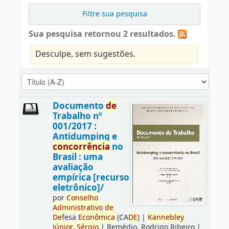
Filtre sua pesquisa
Sua pesquisa retornou 2 resultados.
Desculpe, sem sugestões.
Documento
de
Trabalho nº
001/2017 :
Antidumping e
concorrência
no
Brasil : uma
avaliação
empírica [recurso
eletrônico]/
por
Conselho
Administrativo
de
De
fesa
Econômica
(CA
DE
)
|
Kannebley
Júnior,
Sérgio
|
Remédio, Rodrigo Ribeiro
|