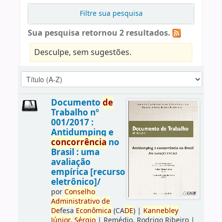
Filtre sua pesquisa
Sua pesquisa retornou 2 resultados.
Desculpe, sem sugestões.
Documento
de
Trabalho nº
001/2017 :
Antidumping e
concorrência
no
Brasil : uma
avaliação
empírica [recurso
eletrônico]/
por
Conselho
Administrativo
de
De
fesa
Econômica
(CA
DE
)
|
Kannebley
Júnior,
Sérgio
|
Remédio, Rodrigo Ribeiro
|