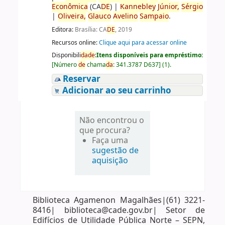
Econômica
(CA
DE
)
|
Kannebley
Júnior,
Sérgio
|
Oliveira,
Glauco
Avelino
Sampaio
.
Editora:
Brasília: CA
DE
, 2019
Recursos online:
Clique aqui para acessar online
Disponibili
da
de
:
Itens disponíveis para empréstimo:
[
Número
de
chama
da
:
341.3787 D637
]
(1).
Reservar
Adicionar ao seu carrinho
Não encontrou o
que procura?
Faça uma
sugestão de
aquisição
Biblioteca Agamenon Magalhães|(61) 3221-
8416| biblioteca@cade.gov.br| Setor de
Edifícios de Utilidade Pública Norte – SEPN,