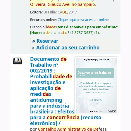
Oliveira,
Glauco
Avelino
Sampaio
.
Editora:
Brasília: CA
DE
, 2017
Recursos online:
Clique aqui para acessar online
Disponibili
da
de
:
Itens disponíveis para empréstimo:
[
Número
de
chama
da
:
341.3787 D637
]
(1).
Reservar
Adicionar ao seu carrinho
Documento
de
Trabalho nº
002/2019 :
Probabili
da
de
de
investigação e
aplicação
de
medi
da
s
antidumping
para a indústria
brasileira : Efeitos
para a
concorrência
[recurso
eletrônico] /
por
Conselho
Administrativo
de
De
fesa