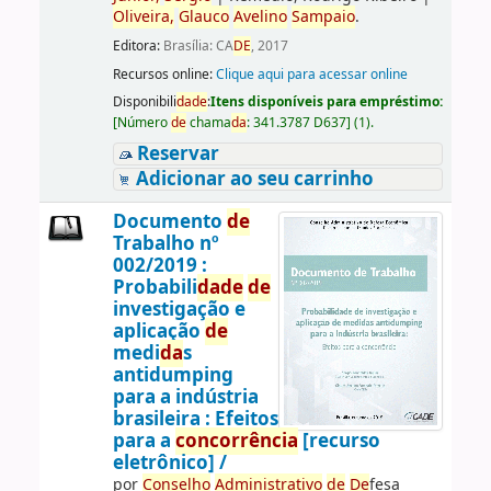
Oliveira,
Glauco
Avelino
Sampaio
.
Editora:
Brasília: CA
DE
, 2017
Recursos online:
Clique aqui para acessar online
Disponibili
da
de
:
Itens disponíveis para empréstimo:
[
Número
de
chama
da
:
341.3787 D637
]
(1).
Reservar
Adicionar ao seu carrinho
Documento
de
Trabalho nº
002/2019 :
Probabili
da
de
de
investigação e
aplicação
de
medi
da
s
antidumping
para a indústria
brasileira : Efeitos
para a
concorrência
[recurso
eletrônico] /
por
Conselho
Administrativo
de
De
fesa