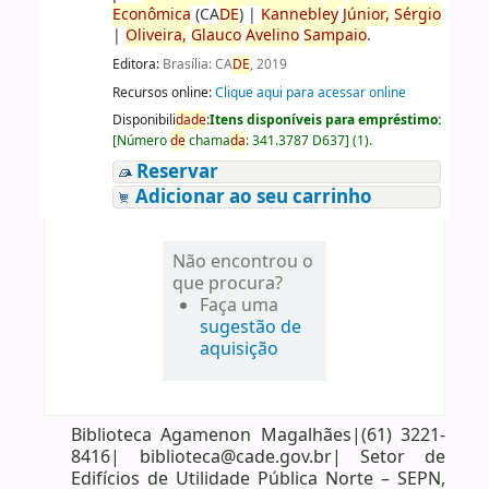
Econômica
(CA
DE
)
|
Kannebley
Júnior,
Sérgio
|
Oliveira,
Glauco
Avelino
Sampaio
.
Editora:
Brasília: CA
DE
, 2019
Recursos online:
Clique aqui para acessar online
Disponibili
da
de
:
Itens disponíveis para empréstimo:
[
Número
de
chama
da
:
341.3787 D637
]
(1).
Reservar
Adicionar ao seu carrinho
Não encontrou o
que procura?
Faça uma
sugestão de
aquisição
Biblioteca Agamenon Magalhães|(61) 3221-
8416| biblioteca@cade.gov.br| Setor de
Edifícios de Utilidade Pública Norte – SEPN,