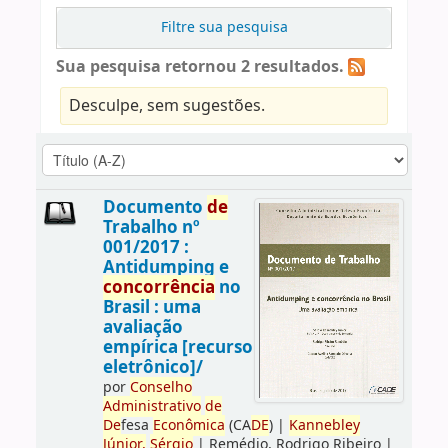
Filtre sua pesquisa
Sua pesquisa retornou 2 resultados.
Desculpe, sem sugestões.
Documento
de
Trabalho nº
001/2017 :
Antidumping e
concorrência
no
Brasil : uma
avaliação
empírica [recurso
eletrônico]/
por
Conselho
Administrativo
de
De
fesa
Econômica
(CA
DE
)
|
Kannebley
Júnior,
Sérgio
|
Remédio, Rodrigo Ribeiro
|