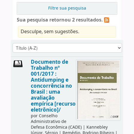
Filtre sua pesquisa
Sua pesquisa retornou 2 resultados.
Desculpe, sem sugestões.
Documento de
Trabalho nº
001/2017 :
Antidumping e
concorrência no
Brasil : uma
avaliação
empírica [recurso
eletrônico]/
por
Conselho
Administrativo de
Defesa Econômica (CADE)
|
Kannebley
Júnior, Sérgio
|
Remédio, Rodrigo Ribeiro
|