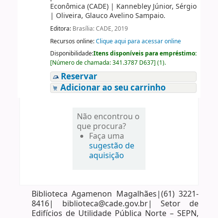
Econômica (CADE)
|
Kannebley Júnior, Sérgio
|
Oliveira, Glauco Avelino Sampaio.
Editora:
Brasília: CADE, 2019
Recursos online:
Clique aqui para acessar online
Disponibilidade:
Itens disponíveis para empréstimo:
[
Número de chamada:
341.3787 D637
]
(1).
Reservar
Adicionar ao seu carrinho
Não encontrou o
que procura?
Faça uma
sugestão de
aquisição
Biblioteca Agamenon Magalhães|(61) 3221-
8416| biblioteca@cade.gov.br| Setor de
Edifícios de Utilidade Pública Norte – SEPN,