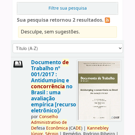
Filtre sua pesquisa
Sua pesquisa retornou 2 resultados.
Desculpe, sem sugestões.
Documento
de
Trabalho nº
001/2017 :
Antidumping e
concorrência
no
Brasil : uma
avaliação
empírica [recurso
eletrônico]/
por
Conselho
Administrativo
de
De
fesa
Econômica
(CA
DE
)
|
Kannebley
Júnior,
Sérgio
|
Remédio, Rodrigo Ribeiro
|