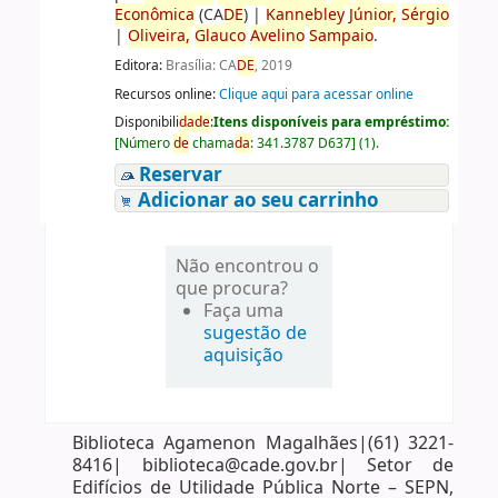
Econômica
(CA
DE
)
|
Kannebley
Júnior,
Sérgio
|
Oliveira,
Glauco
Avelino
Sampaio
.
Editora:
Brasília: CA
DE
, 2019
Recursos online:
Clique aqui para acessar online
Disponibili
da
de
:
Itens disponíveis para empréstimo:
[
Número
de
chama
da
:
341.3787 D637
]
(1).
Reservar
Adicionar ao seu carrinho
Não encontrou o
que procura?
Faça uma
sugestão de
aquisição
Biblioteca Agamenon Magalhães|(61) 3221-
8416| biblioteca@cade.gov.br| Setor de
Edifícios de Utilidade Pública Norte – SEPN,