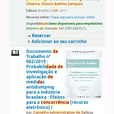
Oliveira,
Glauco
Avelino
Sampaio
.
Editora:
Brasília: CA
DE
, 2017
Recursos online:
Clique aqui para acessar online
Disponibili
da
de
:
Itens disponíveis para empréstimo:
[
Número
de
chama
da
:
341.3787 D637
]
(1).
Reservar
Adicionar ao seu carrinho
Documento
de
Trabalho nº
002/2019 :
Probabili
da
de
de
investigação e
aplicação
de
medi
da
s
antidumping
para a indústria
brasileira : Efeitos
para a
concorrência
[recurso
eletrônico] /
por
Conselho
Administrativo
de
De
fesa