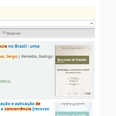
ncia
no Brasil : uma
ior,
Sérgio
|
Remédio, Rodrigo
637
]
(1).
gação e aplicação
de
a a
concorrência
[recurso