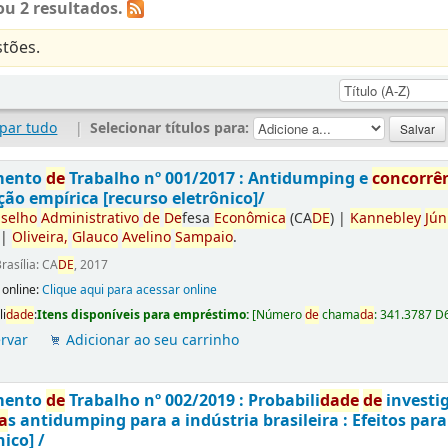
u 2 resultados.
tões.
par tudo
|
Selecionar títulos para:
mento
de
Trabalho nº 001/2017 : Antidumping e
concorrê
ção empírica [recurso eletrônico]/
selho
Administrativo
de
De
fesa
Econômica
(CA
DE
)
|
Kannebley
Jún
|
Oliveira,
Glauco
Avelino
Sampaio
.
rasília: CA
DE
, 2017
 online:
Clique aqui para acessar online
li
da
de
:
Itens disponíveis para empréstimo:
[
Número
de
chama
da
:
341.3787 D
rvar
Adicionar ao seu carrinho
mento
de
Trabalho nº 002/2019 : Probabili
da
de
de
investi
a
s antidumping para a indústria brasileira : Efeitos par
nico] /