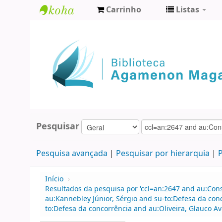
Carrinho
Listas
Biblioteca
Agamenon
Magalhães
Pesquisar
Pesquisa avançada
Pesquisar por hierarquia
P
Início
›
Resultados da pesquisa por 'ccl=an:2647 and au:Con
au:Kannebley Júnior, Sérgio and su-to:Defesa da co
to:Defesa da concorrência and au:Oliveira, Glauco A