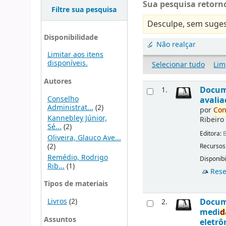
Sua pesquisa retorno
Filtre sua pesquisa
Desculpe, sem suges
Disponibilidade
Não realçar
Limitar aos itens
disponíveis.
Selecionar tudo
Lim
Autores
Docu
1.
Conselho
avalia
Administrat...
(2)
por
Con
Kannebley Júnior,
Ribeiro
Sé...
(2)
Editora:
B
Oliveira, Glauco Ave...
(2)
Recursos
Remédio, Rodrigo
Disponibi
Rib...
(1)
Rese
Tipos de materiais
Livros
(2)
Docu
2.
medi
d
Assuntos
eletrô