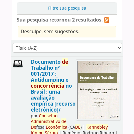
Filtre sua pesquisa
Sua pesquisa retornou 2 resultados.
Desculpe, sem sugestões.
Documento
de
Trabalho nº
001/2017 :
Antidumping e
concorrência
no
Brasil : uma
avaliação
empírica [recurso
eletrônico]/
por
Conselho
Administrativo
de
De
fesa
Econômica
(CA
DE
)
|
Kannebley
Júnior,
Sérgio
|
Remédio, Rodrigo Ribeiro
|