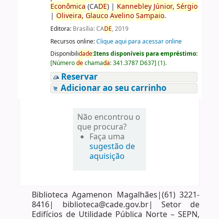
Econômica
(CA
DE
)
|
Kannebley
Júnior,
Sérgio
|
Oliveira,
Glauco
Avelino
Sampaio
.
Editora:
Brasília: CA
DE
, 2019
Recursos online:
Clique aqui para acessar online
Disponibili
da
de
:
Itens disponíveis para empréstimo:
[
Número
de
chama
da
:
341.3787 D637
]
(1).
Reservar
Adicionar ao seu carrinho
Não encontrou o
que procura?
Faça uma
sugestão de
aquisição
Biblioteca Agamenon Magalhães|(61) 3221-
8416| biblioteca@cade.gov.br| Setor de
Edifícios de Utilidade Pública Norte – SEPN,