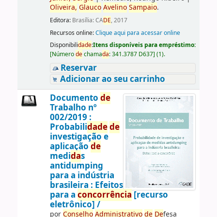
Oliveira,
Glauco
Avelino
Sampaio
.
Editora:
Brasília: CA
DE
, 2017
Recursos online:
Clique aqui para acessar online
Disponibili
da
de
:
Itens disponíveis para empréstimo:
[
Número
de
chama
da
:
341.3787 D637
]
(1).
Reservar
Adicionar ao seu carrinho
Documento
de
Trabalho nº
002/2019 :
Probabili
da
de
de
investigação e
aplicação
de
medi
da
s
antidumping
para a indústria
brasileira : Efeitos
para a
concorrência
[recurso
eletrônico] /
por
Conselho
Administrativo
de
De
fesa