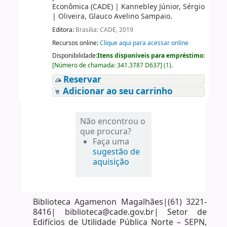
Econômica (CADE)
|
Kannebley Júnior, Sérgio
|
Oliveira, Glauco Avelino Sampaio.
Editora:
Brasília: CADE, 2019
Recursos online:
Clique aqui para acessar online
Disponibilidade:
Itens disponíveis para empréstimo:
[
Número de chamada:
341.3787 D637
]
(1).
Reservar
Adicionar ao seu carrinho
Não encontrou o
que procura?
Faça uma
sugestão de
aquisição
Biblioteca Agamenon Magalhães|(61) 3221-
8416| biblioteca@cade.gov.br| Setor de
Edifícios de Utilidade Pública Norte – SEPN,