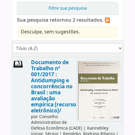
Filtre sua pesquisa
Sua pesquisa retornou 2 resultados.
Desculpe, sem sugestões.
Documento de
Trabalho nº
001/2017 :
Antidumping e
concorrência no
Brasil : uma
avaliação
empírica [recurso
eletrônico]/
por
Conselho
Administrativo de
Defesa Econômica (CADE)
|
Kannebley
Júnior, Sérgio
|
Remédio, Rodrigo Ribeiro
|