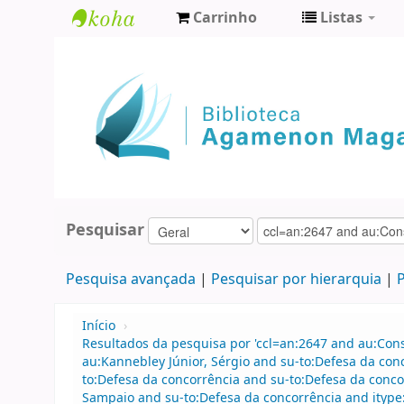
Carrinho
Listas
Biblioteca
Agamenon
Magalhães
Pesquisar
Pesquisa avançada
Pesquisar por hierarquia
P
Início
›
Resultados da pesquisa por 'ccl=an:2647 and au:Con
au:Kannebley Júnior, Sérgio and su-to:Defesa da co
to:Defesa da concorrência and su-to:Defesa da conco
Sampaio and su-to:Defesa da concorrência and ityp