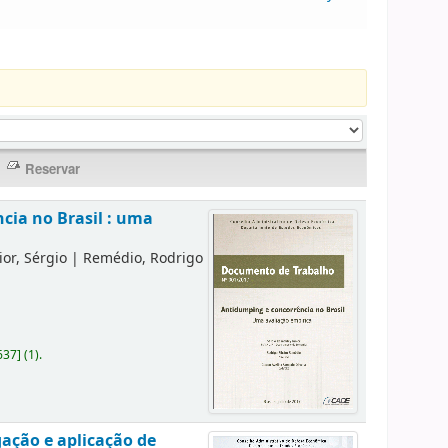
cia no Brasil : uma
or, Sérgio
|
Remédio, Rodrigo
637
]
(1).
gação e aplicação de