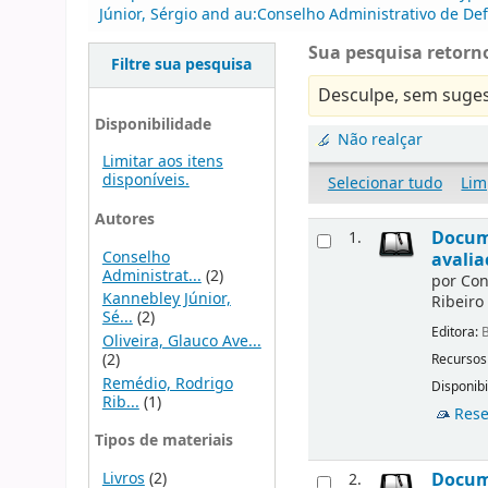
Júnior, Sérgio and au:Conselho Administrativo de De
Sua pesquisa retorno
Filtre sua pesquisa
Desculpe, sem suges
Disponibilidade
Não realçar
Limitar aos itens
disponíveis.
Selecionar tudo
Lim
Autores
Docume
1.
Conselho
avalia
Administrat...
(2)
por
Con
Kannebley Júnior,
Ribeiro
Sé...
(2)
Editora:
B
Oliveira, Glauco Ave...
(2)
Recursos
Remédio, Rodrigo
Disponibi
Rib...
(1)
Rese
Tipos de materiais
Livros
(2)
Docume
2.