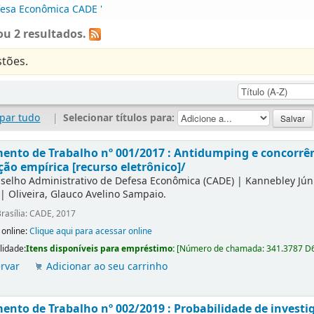
fesa Econômica CADE '
u 2 resultados.
tões.
par tudo
|
Selecionar títulos para:
nto de Trabalho nº 001/2017 : Antidumping e concorrên
ção empírica [recurso eletrônico]/
selho Administrativo de Defesa Econômica (CADE)
|
Kannebley Júni
|
Oliveira, Glauco Avelino Sampaio.
rasília: CADE, 2017
 online:
Clique aqui para acessar online
lidade:
Itens disponíveis para empréstimo:
[
Número de chamada:
341.3787 D
rvar
Adicionar ao seu carrinho
nto de Trabalho nº 002/2019 : Probabilidade de investi