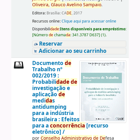
Oliveira,
Glauco
Avelino
Sampaio
.
Editora:
Brasília: CA
DE
, 2017
Recursos online:
Clique aqui para acessar online
Disponibili
da
de
:
Itens disponíveis para empréstimo:
[
Número
de
chama
da
:
341.3787 D637
]
(1).
Reservar
Adicionar ao seu carrinho
Documento
de
Trabalho nº
002/2019 :
Probabili
da
de
de
investigação e
aplicação
de
medi
da
s
antidumping
para a indústria
brasileira : Efeitos
para a
concorrência
[recurso
eletrônico] /
por
Conselho
Administrativo
de
De
fesa