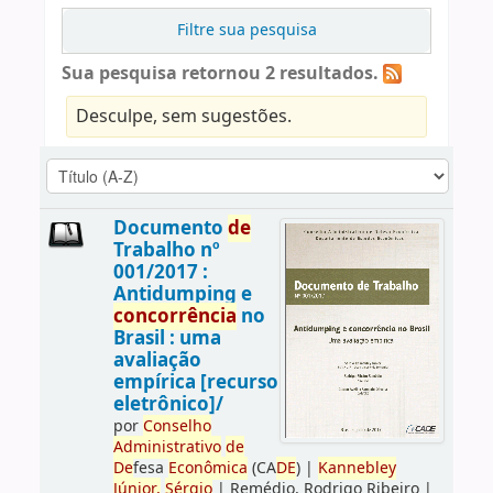
Filtre sua pesquisa
Sua pesquisa retornou 2 resultados.
Desculpe, sem sugestões.
Documento
de
Trabalho nº
001/2017 :
Antidumping e
concorrência
no
Brasil : uma
avaliação
empírica [recurso
eletrônico]/
por
Conselho
Administrativo
de
De
fesa
Econômica
(CA
DE
)
|
Kannebley
Júnior,
Sérgio
|
Remédio, Rodrigo Ribeiro
|