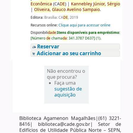
Econômica
(CA
DE
)
|
Kannebley
Júnior,
Sérgio
|
Oliveira,
Glauco
Avelino
Sampaio
.
Editora:
Brasília: CA
DE
, 2019
Recursos online:
Clique aqui para acessar online
Disponibili
da
de
:
Itens disponíveis para empréstimo:
[
Número
de
chama
da
:
341.3787 D637
]
(1).
Reservar
Adicionar ao seu carrinho
Não encontrou o
que procura?
Faça uma
sugestão de
aquisição
Biblioteca Agamenon Magalhães|(61) 3221-
8416| biblioteca@cade.gov.br| Setor de
Edifícios de Utilidade Pública Norte – SEPN,