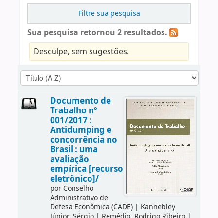
Filtre sua pesquisa
Sua pesquisa retornou 2 resultados.
Desculpe, sem sugestões.
Documento de
Trabalho nº
001/2017 :
Antidumping e
concorrência no
Brasil : uma
avaliação
empírica [recurso
eletrônico]/
por
Conselho
Administrativo de
Defesa Econômica (CADE)
|
Kannebley
Júnior, Sérgio
|
Remédio, Rodrigo Ribeiro
|