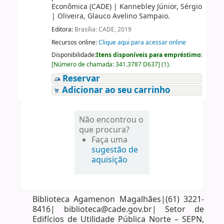
Econômica (CADE)
|
Kannebley Júnior, Sérgio
|
Oliveira, Glauco Avelino Sampaio.
Editora:
Brasília: CADE, 2019
Recursos online:
Clique aqui para acessar online
Disponibilidade:
Itens disponíveis para empréstimo:
[
Número de chamada:
341.3787 D637
]
(1).
Reservar
Adicionar ao seu carrinho
Não encontrou o
que procura?
Faça uma
sugestão de
aquisição
Biblioteca Agamenon Magalhães|(61) 3221-
8416| biblioteca@cade.gov.br| Setor de
Edifícios de Utilidade Pública Norte – SEPN,