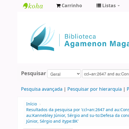
Carrinho
Listas
Biblioteca
Agamenon
Magalhães
Pesquisar
Pesquisa avançada
Pesquisar por hierarquia
P
Início
›
Resultados da pesquisa por 'ccl=an:2647 and au:Con
au:Kannebley Júnior, Sérgio and su-to:Defesa da co
Júnior, Sérgio and itype:BK'