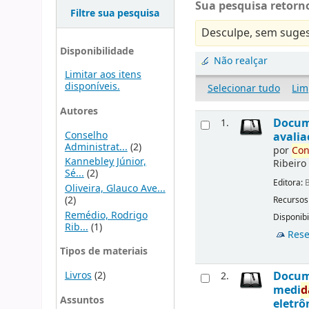
Sua pesquisa retorno
Filtre sua pesquisa
Desculpe, sem suges
Disponibilidade
Não realçar
Limitar aos itens
disponíveis.
Selecionar tudo
Lim
Autores
Docu
1.
Conselho
avalia
Administrat...
(2)
por
Con
Kannebley Júnior,
Ribeiro
Sé...
(2)
Editora:
B
Oliveira, Glauco Ave...
(2)
Recursos
Remédio, Rodrigo
Disponibi
Rib...
(1)
Rese
Tipos de materiais
Livros
(2)
Docu
2.
medi
d
Assuntos
eletrô