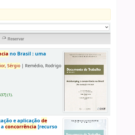
ncia
no Brasil : uma
ior,
Sérgio
|
Remédio, Rodrigo
637
]
(1).
gação e aplicação
de
a a
concorrência
[recurso