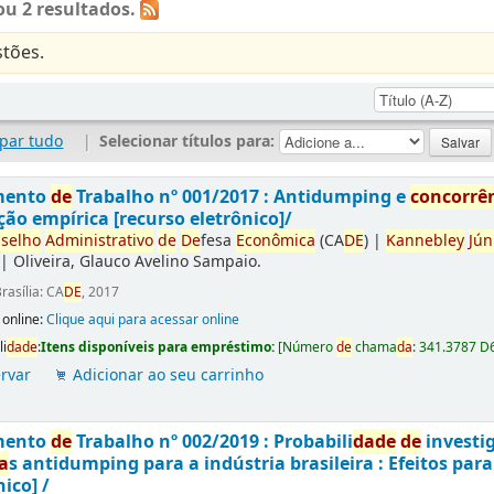
u 2 resultados.
tões.
par tudo
|
Selecionar títulos para:
mento
de
Trabalho nº 001/2017 : Antidumping e
concorrê
ção empírica [recurso eletrônico]/
selho
Administrativo
de
De
fesa
Econômica
(CA
DE
)
|
Kannebley
Jún
|
Oliveira, Glauco Avelino Sampaio.
rasília: CA
DE
, 2017
 online:
Clique aqui para acessar online
li
da
de
:
Itens disponíveis para empréstimo:
[
Número
de
chama
da
:
341.3787 D
rvar
Adicionar ao seu carrinho
mento
de
Trabalho nº 002/2019 : Probabili
da
de
de
investi
a
s antidumping para a indústria brasileira : Efeitos par
nico] /