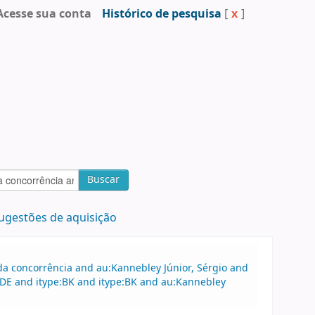
Acesse sua conta
Histórico de pesquisa
[
x
]
Buscar
ugestões de aquisição
a concorrência and au:Kannebley Júnior, Sérgio and
ADE and itype:BK and itype:BK and au:Kannebley