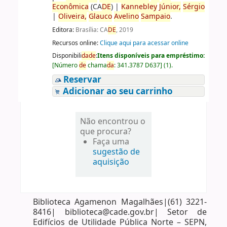
Econômica
(CA
DE
)
|
Kannebley
Júnior,
Sérgio
|
Oliveira,
Glauco
Avelino
Sampaio
.
Editora:
Brasília: CA
DE
, 2019
Recursos online:
Clique aqui para acessar online
Disponibili
da
de
:
Itens disponíveis para empréstimo:
[
Número
de
chama
da
:
341.3787 D637
]
(1).
Reservar
Adicionar ao seu carrinho
Não encontrou o
que procura?
Faça uma
sugestão de
aquisição
Biblioteca Agamenon Magalhães|(61) 3221-
8416| biblioteca@cade.gov.br| Setor de
Edifícios de Utilidade Pública Norte – SEPN,