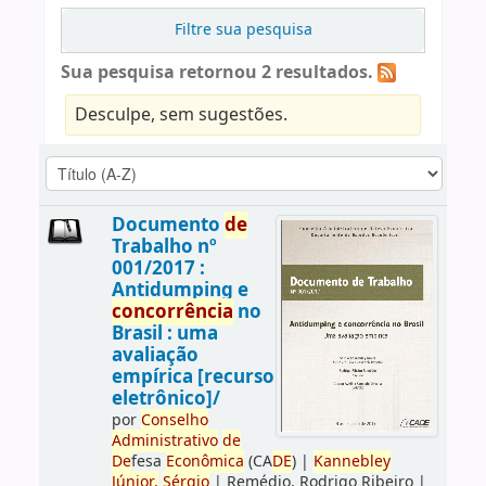
Filtre sua pesquisa
Sua pesquisa retornou 2 resultados.
Desculpe, sem sugestões.
Documento
de
Trabalho nº
001/2017 :
Antidumping e
concorrência
no
Brasil : uma
avaliação
empírica [recurso
eletrônico]/
por
Conselho
Administrativo
de
De
fesa
Econômica
(CA
DE
)
|
Kannebley
Júnior,
Sérgio
|
Remédio, Rodrigo Ribeiro
|