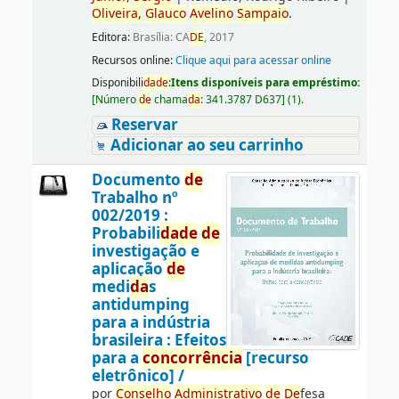
Oliveira,
Glauco
Avelino
Sampaio
.
Editora:
Brasília: CA
DE
, 2017
Recursos online:
Clique aqui para acessar online
Disponibili
da
de
:
Itens disponíveis para empréstimo:
[
Número
de
chama
da
:
341.3787 D637
]
(1).
Reservar
Adicionar ao seu carrinho
Documento
de
Trabalho nº
002/2019 :
Probabili
da
de
de
investigação e
aplicação
de
medi
da
s
antidumping
para a indústria
brasileira : Efeitos
para a
concorrência
[recurso
eletrônico] /
por
Conselho
Administrativo
de
De
fesa