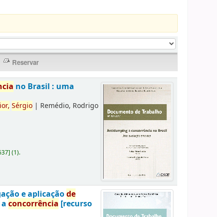
ncia
no Brasil : uma
ior,
Sérgio
|
Remédio, Rodrigo
637
]
(1).
gação e aplicação
de
a a
concorrência
[recurso