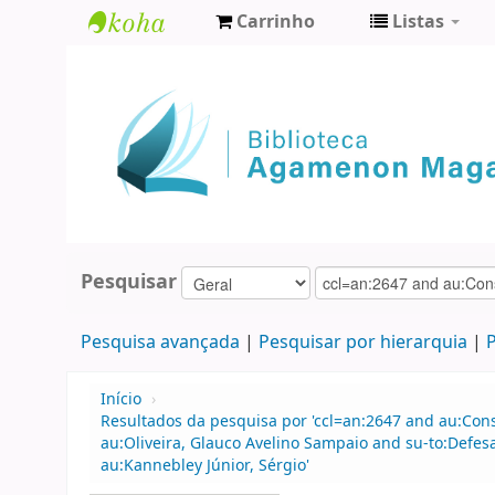
Carrinho
Listas
Biblioteca
Agamenon
Magalhães
Pesquisar
Pesquisa avançada
Pesquisar por hierarquia
P
Início
›
Resultados da pesquisa por 'ccl=an:2647 and au:Con
au:Oliveira, Glauco Avelino Sampaio and su-to:Defes
au:Kannebley Júnior, Sérgio'