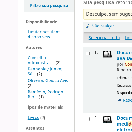
Sua pesquisa retorno
Filtre sua pesquisa
Desculpe, sem suges
Disponibilidade
Não realçar
Limitar aos itens
disponíveis.
Selecionar tudo
Lim
Autores
Docu
1.
Conselho
avalia
Administrat...
(2)
por
Con
Kannebley Júnior,
Ribeiro
Sé...
(2)
Editora:
B
Oliveira, Glauco Ave...
(2)
Recursos
Remédio, Rodrigo
Disponibi
Rib...
(1)
Rese
Tipos de materiais
Livros
(2)
Docu
2.
medi
d
Assuntos
eletrô