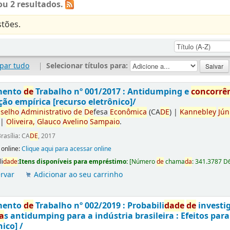
u 2 resultados.
tões.
par tudo
|
Selecionar títulos para:
mento
de
Trabalho nº 001/2017 : Antidumping e
concorrê
ção empírica [recurso eletrônico]/
selho
Administrativo
de
De
fesa
Econômica
(CA
DE
)
|
Kannebley
Jún
|
Oliveira,
Glauco
Avelino
Sampaio
.
rasília: CA
DE
, 2017
 online:
Clique aqui para acessar online
li
da
de
:
Itens disponíveis para empréstimo:
[
Número
de
chama
da
:
341.3787 D
rvar
Adicionar ao seu carrinho
mento
de
Trabalho nº 002/2019 : Probabili
da
de
de
investi
a
s antidumping para a indústria brasileira : Efeitos par
nico] /