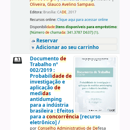
Oliveira,
Glauco
Avelino
Sampaio
.
Editora:
Brasília: CA
DE
, 2017
Recursos online:
Clique aqui para acessar online
Disponibili
da
de
:
Itens disponíveis para empréstimo:
[
Número
de
chama
da
:
341.3787 D637
]
(1).
Reservar
Adicionar ao seu carrinho
Documento
de
Trabalho nº
002/2019 :
Probabili
da
de
de
investigação e
aplicação
de
medi
da
s
antidumping
para a indústria
brasileira : Efeitos
para a
concorrência
[recurso
eletrônico] /
por
Conselho
Administrativo
de
De
fesa