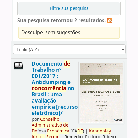
Filtre sua pesquisa
Sua pesquisa retornou 2 resultados.
Desculpe, sem sugestões.
Documento
de
Trabalho nº
001/2017 :
Antidumping e
concorrência
no
Brasil : uma
avaliação
empírica [recurso
eletrônico]/
por
Conselho
Administrativo
de
De
fesa
Econômica
(CA
DE
)
|
Kannebley
Júnior,
Sérgio
|
Remédio, Rodrigo Ribeiro
|