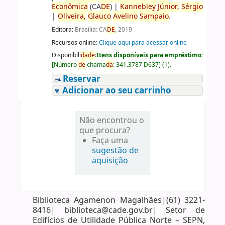
Econômica
(CA
DE
)
|
Kannebley
Júnior,
Sérgio
|
Oliveira,
Glauco
Avelino
Sampaio
.
Editora:
Brasília: CA
DE
, 2019
Recursos online:
Clique aqui para acessar online
Disponibili
da
de
:
Itens disponíveis para empréstimo:
[
Número
de
chama
da
:
341.3787 D637
]
(1).
Reservar
Adicionar ao seu carrinho
Não encontrou o
que procura?
Faça uma
sugestão de
aquisição
Biblioteca Agamenon Magalhães|(61) 3221-
8416| biblioteca@cade.gov.br| Setor de
Edifícios de Utilidade Pública Norte – SEPN,