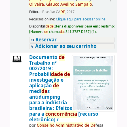
Oliveira,
Glauco
Avelino
Sampaio
.
Editora:
Brasília: CA
DE
, 2017
Recursos online:
Clique aqui para acessar online
Disponibili
da
de
:
Itens disponíveis para empréstimo:
[
Número
de
chama
da
:
341.3787 D637
]
(1).
Reservar
Adicionar ao seu carrinho
Documento
de
Trabalho nº
002/2019 :
Probabili
da
de
de
investigação e
aplicação
de
medi
da
s
antidumping
para a indústria
brasileira : Efeitos
para a
concorrência
[recurso
eletrônico] /
por
Conselho
Administrativo
de
De
fesa