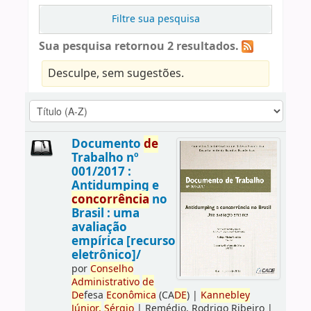
Filtre sua pesquisa
Sua pesquisa retornou 2 resultados.
Desculpe, sem sugestões.
Documento
de
Trabalho nº
001/2017 :
Antidumping e
concorrência
no
Brasil : uma
avaliação
empírica [recurso
eletrônico]/
por
Conselho
Administrativo
de
De
fesa
Econômica
(CA
DE
)
|
Kannebley
Júnior,
Sérgio
|
Remédio, Rodrigo Ribeiro
|