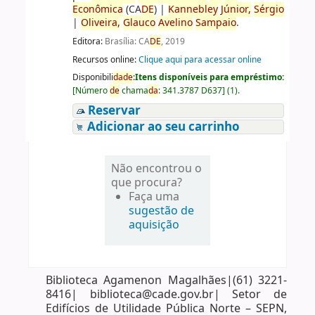
Econômica
(CA
DE
)
|
Kannebley
Júnior,
Sérgio
|
Oliveira,
Glauco
Avelino
Sampaio
.
Editora:
Brasília: CA
DE
, 2019
Recursos online:
Clique aqui para acessar online
Disponibili
da
de
:
Itens disponíveis para empréstimo:
[
Número
de
chama
da
:
341.3787 D637
]
(1).
Reservar
Adicionar ao seu carrinho
Não encontrou o
que procura?
Faça uma
sugestão de
aquisição
Biblioteca Agamenon Magalhães|(61) 3221-
8416| biblioteca@cade.gov.br| Setor de
Edifícios de Utilidade Pública Norte – SEPN,