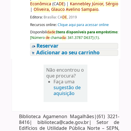
Econômica
(CA
DE
)
|
Kannebley
Júnior,
Sérgio
|
Oliveira,
Glauco
Avelino
Sampaio
.
Editora:
Brasília: CA
DE
, 2019
Recursos online:
Clique aqui para acessar online
Disponibili
da
de
:
Itens disponíveis para empréstimo:
[
Número
de
chama
da
:
341.3787 D637
]
(1).
Reservar
Adicionar ao seu carrinho
Não encontrou o
que procura?
Faça uma
sugestão de
aquisição
Biblioteca Agamenon Magalhães|(61) 3221-
8416| biblioteca@cade.gov.br| Setor de
Edifícios de Utilidade Pública Norte – SEPN,