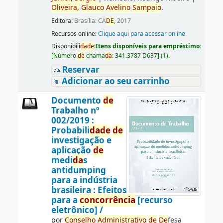
Oliveira,
Glauco
Avelino
Sampaio
.
Editora:
Brasília: CA
DE
, 2017
Recursos online:
Clique aqui para acessar online
Disponibili
da
de
:
Itens disponíveis para empréstimo:
[
Número
de
chama
da
:
341.3787 D637
]
(1).
Reservar
Adicionar ao seu carrinho
Documento
de
Trabalho nº
002/2019 :
Probabili
da
de
de
investigação e
aplicação
de
medi
da
s
antidumping
para a indústria
brasileira : Efeitos
para a
concorrência
[recurso
eletrônico] /
por
Conselho
Administrativo
de
De
fesa