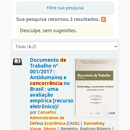
Filtre sua pesquisa
Sua pesquisa retornou 2 resultados.
Desculpe, sem sugestões.
Documento
de
Trabalho nº
001/2017 :
Antidumping e
concorrência
no
Brasil : uma
avaliação
empírica [recurso
eletrônico]/
por
Conselho
Administrativo
de
De
fesa
Econômica
(CA
DE
)
|
Kannebley
Júnior,
Sérgio
|
Remédio, Rodrigo Ribeiro
|