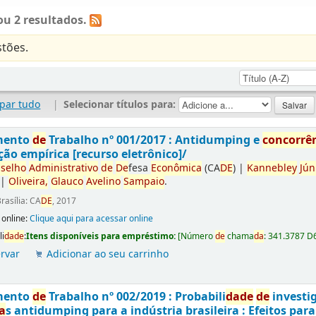
u 2 resultados.
tões.
par tudo
|
Selecionar títulos para:
mento
de
Trabalho nº 001/2017 : Antidumping e
concorrê
ção empírica [recurso eletrônico]/
selho
Administrativo
de
De
fesa
Econômica
(CA
DE
)
|
Kannebley
Jún
|
Oliveira,
Glauco
Avelino
Sampaio
.
rasília: CA
DE
, 2017
 online:
Clique aqui para acessar online
li
da
de
:
Itens disponíveis para empréstimo:
[
Número
de
chama
da
:
341.3787 D
rvar
Adicionar ao seu carrinho
mento
de
Trabalho nº 002/2019 : Probabili
da
de
de
investi
a
s antidumping para a indústria brasileira : Efeitos par