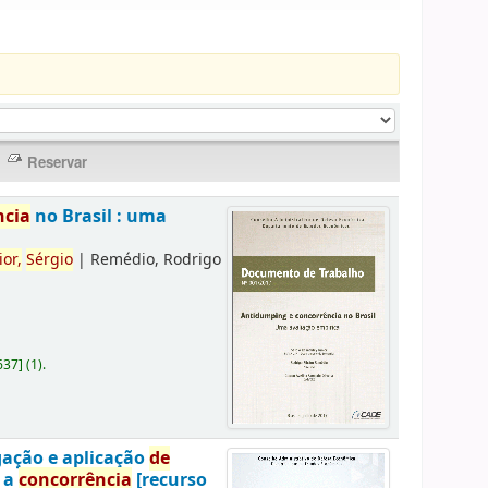
ncia
no Brasil : uma
ior,
Sérgio
|
Remédio, Rodrigo
637
]
(1).
gação e aplicação
de
a a
concorrência
[recurso