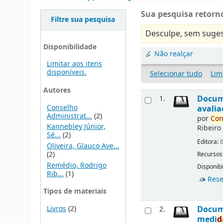
Sua pesquisa retorno
Filtre sua pesquisa
Desculpe, sem suges
Disponibilidade
Não realçar
Limitar aos itens
disponíveis.
Selecionar tudo
Lim
Autores
Docu
1.
Conselho
avalia
Administrat...
(2)
por
Con
Kannebley Júnior,
Ribeiro
Sé...
(2)
Editora:
B
Oliveira, Glauco Ave...
(2)
Recursos
Remédio, Rodrigo
Disponibi
Rib...
(1)
Rese
Tipos de materiais
Livros
(2)
Docu
2.
medi
d