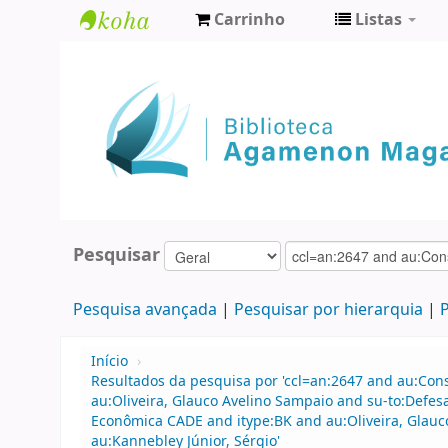
Carrinho
Listas
Biblioteca
Agamenon
Magalhães
Pesquisar
Pesquisa avançada
Pesquisar por hierarquia
P
Início
›
Resultados da pesquisa por 'ccl=an:2647 and au:Con
au:Oliveira, Glauco Avelino Sampaio and su-to:Defes
Econômica CADE and itype:BK and au:Oliveira, Glauc
au:Kannebley Júnior, Sérgio'