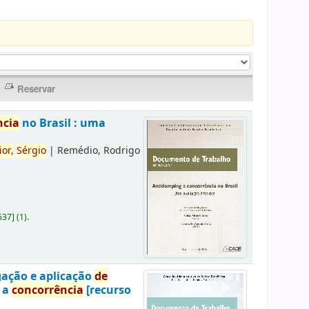
ncia
no Brasil : uma
ior,
Sérgio
|
Remédio, Rodrigo
637
]
(1).
gação e aplicação
de
a a
concorrência
[recurso