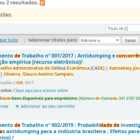
u 2 resultados.
tões.
par tudo
|
Selecionar títulos para:
mento
de
Trabalho nº 001/2017 : Antidumping e
concorrê
ção empírica [recurso eletrônico]/
selho
Administrativo
de
De
fesa
Econômica
(CA
DE
)
|
Kannebley
Jún
|
Oliveira,
Glauco
Avelino
Sampaio
.
rasília: CA
DE
, 2017
 online:
Clique aqui para acessar online
li
da
de
:
Itens disponíveis para empréstimo:
[
Número
de
chama
da
:
341.3787 D
rvar
Adicionar ao seu carrinho
mento
de
Trabalho nº 002/2019 : Probabili
da
de
de
investi
a
s antidumping para a indústria brasileira : Efeitos par
nico] /