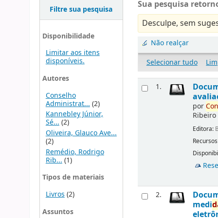
Sua pesquisa retorno
Filtre sua pesquisa
Desculpe, sem suges
Disponibilidade
Não realçar
Limitar aos itens
disponíveis.
Selecionar tudo
Lim
Autores
Docu
1.
Conselho
avalia
Administrat...
(2)
por
Con
Kannebley Júnior,
Ribeiro
Sé...
(2)
Editora:
B
Oliveira, Glauco Ave...
(2)
Recursos
Remédio, Rodrigo
Disponibi
Rib...
(1)
Rese
Tipos de materiais
Livros
(2)
Docu
2.
medi
d
Assuntos
eletrô