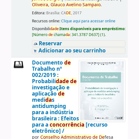
Oliveira,
Glauco
Avelino
Sampaio
.
Editora:
Brasília: CA
DE
, 2017
Recursos online:
Clique aqui para acessar online
Disponibili
da
de
:
Itens disponíveis para empréstimo:
[
Número
de
chama
da
:
341.3787 D637
]
(1).
Reservar
Adicionar ao seu carrinho
Documento
de
Trabalho nº
002/2019 :
Probabili
da
de
de
investigação e
aplicação
de
medi
da
s
antidumping
para a indústria
brasileira : Efeitos
para a
concorrência
[recurso
eletrônico] /
por
Conselho
Administrativo
de
De
fesa