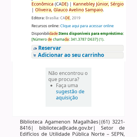
Econômica
(CA
DE
)
|
Kannebley
Júnior,
Sérgio
|
Oliveira,
Glauco
Avelino
Sampaio
.
Editora:
Brasília: CA
DE
, 2019
Recursos online:
Clique aqui para acessar online
Disponibili
da
de
:
Itens disponíveis para empréstimo:
[
Número
de
chama
da
:
341.3787 D637
]
(1).
Reservar
Adicionar ao seu carrinho
Não encontrou o
que procura?
Faça uma
sugestão de
aquisição
Biblioteca Agamenon Magalhães|(61) 3221-
8416| biblioteca@cade.gov.br| Setor de
Edifícios de Utilidade Pública Norte – SEPN,