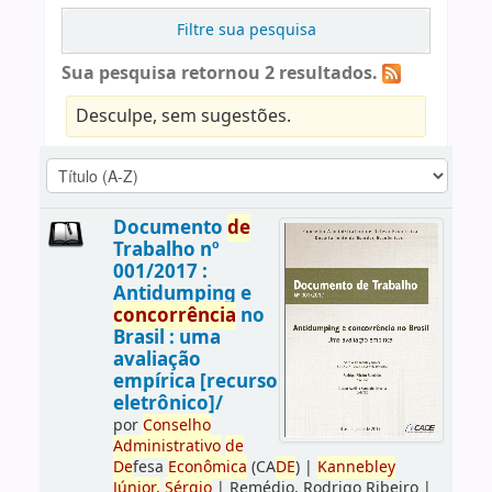
Filtre sua pesquisa
Sua pesquisa retornou 2 resultados.
Desculpe, sem sugestões.
Documento
de
Trabalho nº
001/2017 :
Antidumping e
concorrência
no
Brasil : uma
avaliação
empírica [recurso
eletrônico]/
por
Conselho
Administrativo
de
De
fesa
Econômica
(CA
DE
)
|
Kannebley
Júnior,
Sérgio
|
Remédio, Rodrigo Ribeiro
|