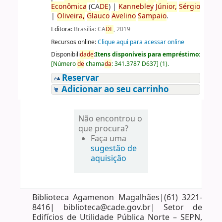
Econômica
(CA
DE
)
|
Kannebley
Júnior,
Sérgio
|
Oliveira,
Glauco
Avelino
Sampaio
.
Editora:
Brasília: CA
DE
, 2019
Recursos online:
Clique aqui para acessar online
Disponibili
da
de
:
Itens disponíveis para empréstimo:
[
Número
de
chama
da
:
341.3787 D637
]
(1).
Reservar
Adicionar ao seu carrinho
Não encontrou o
que procura?
Faça uma
sugestão de
aquisição
Biblioteca Agamenon Magalhães|(61) 3221-
8416| biblioteca@cade.gov.br| Setor de
Edifícios de Utilidade Pública Norte – SEPN,