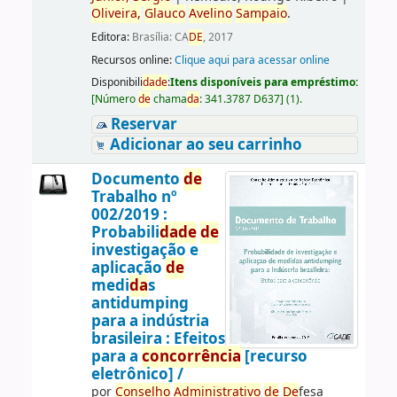
Oliveira,
Glauco
Avelino
Sampaio
.
Editora:
Brasília: CA
DE
, 2017
Recursos online:
Clique aqui para acessar online
Disponibili
da
de
:
Itens disponíveis para empréstimo:
[
Número
de
chama
da
:
341.3787 D637
]
(1).
Reservar
Adicionar ao seu carrinho
Documento
de
Trabalho nº
002/2019 :
Probabili
da
de
de
investigação e
aplicação
de
medi
da
s
antidumping
para a indústria
brasileira : Efeitos
para a
concorrência
[recurso
eletrônico] /
por
Conselho
Administrativo
de
De
fesa