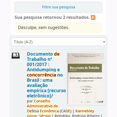
Filtre sua pesquisa
Sua pesquisa retornou 2 resultados.
Desculpe, sem sugestões.
Documento
de
Trabalho nº
001/2017 :
Antidumping e
concorrência
no
Brasil : uma
avaliação
empírica [recurso
eletrônico]/
por
Conselho
Administrativo
de
De
fesa
Econômica
(CA
DE
)
|
Kannebley
Júnior,
Sérgio
|
Remédio, Rodrigo Ribeiro
|