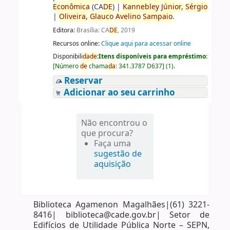
Econômica
(CA
DE
)
|
Kannebley
Júnior,
Sérgio
|
Oliveira,
Glauco
Avelino
Sampaio
.
Editora:
Brasília: CA
DE
, 2019
Recursos online:
Clique aqui para acessar online
Disponibili
da
de
:
Itens disponíveis para empréstimo:
[
Número
de
chama
da
:
341.3787 D637
]
(1).
Reservar
Adicionar ao seu carrinho
Não encontrou o
que procura?
Faça uma
sugestão de
aquisição
Biblioteca Agamenon Magalhães|(61) 3221-
8416| biblioteca@cade.gov.br| Setor de
Edifícios de Utilidade Pública Norte – SEPN,