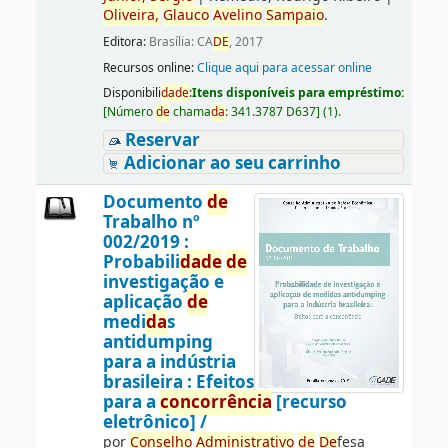
Oliveira,
Glauco
Avelino
Sampaio
.
Editora:
Brasília: CA
DE
, 2017
Recursos online:
Clique aqui para acessar online
Disponibili
da
de
:
Itens disponíveis para empréstimo:
[
Número
de
chama
da
:
341.3787 D637
]
(1).
Reservar
Adicionar ao seu carrinho
Documento
de
Trabalho nº
002/2019 :
Probabili
da
de
de
investigação e
aplicação
de
medi
da
s
antidumping
para a indústria
brasileira : Efeitos
para a
concorrência
[recurso
eletrônico] /
por
Conselho
Administrativo
de
De
fesa