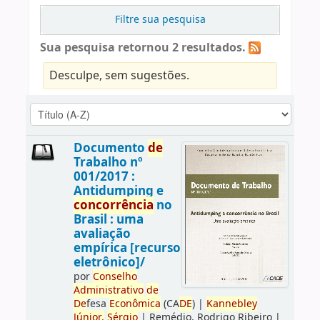
Filtre sua pesquisa
Sua pesquisa retornou 2 resultados.
Desculpe, sem sugestões.
Documento
de
Trabalho nº
001/2017 :
Antidumping e
concorrência
no
Brasil : uma
avaliação
empírica [recurso
eletrônico]/
por
Conselho
Administrativo
de
De
fesa
Econômica
(CA
DE
)
|
Kannebley
Júnior,
Sérgio
|
Remédio, Rodrigo Ribeiro
|