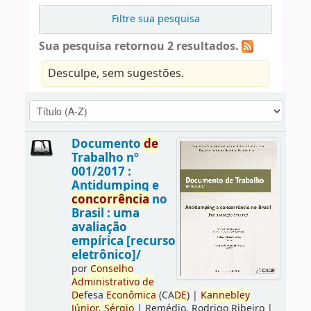
Filtre sua pesquisa
Sua pesquisa retornou 2 resultados.
Desculpe, sem sugestões.
Documento
de
Trabalho nº
001/2017 :
Antidumping e
concorrência
no
Brasil : uma
avaliação
empírica [recurso
eletrônico]/
por
Conselho
Administrativo
de
De
fesa
Econômica
(CA
DE
)
|
Kannebley
Júnior,
Sérgio
|
Remédio, Rodrigo Ribeiro
|