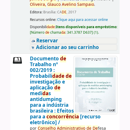
Oliveira,
Glauco
Avelino
Sampaio
.
Editora:
Brasília: CA
DE
, 2017
Recursos online:
Clique aqui para acessar online
Disponibili
da
de
:
Itens disponíveis para empréstimo:
[
Número
de
chama
da
:
341.3787 D637
]
(1).
Reservar
Adicionar ao seu carrinho
Documento
de
Trabalho nº
002/2019 :
Probabili
da
de
de
investigação e
aplicação
de
medi
da
s
antidumping
para a indústria
brasileira : Efeitos
para a
concorrência
[recurso
eletrônico] /
por
Conselho
Administrativo
de
De
fesa