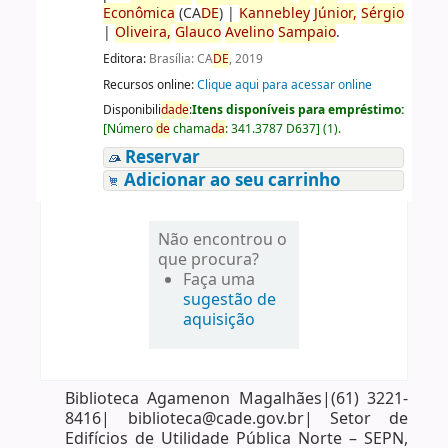
Econômica
(CA
DE
)
|
Kannebley
Júnior,
Sérgio
|
Oliveira,
Glauco
Avelino
Sampaio
.
Editora:
Brasília: CA
DE
, 2019
Recursos online:
Clique aqui para acessar online
Disponibili
da
de
:
Itens disponíveis para empréstimo:
[
Número
de
chama
da
:
341.3787 D637
]
(1).
Reservar
Adicionar ao seu carrinho
Não encontrou o
que procura?
Faça uma
sugestão de
aquisição
Biblioteca Agamenon Magalhães|(61) 3221-
8416| biblioteca@cade.gov.br| Setor de
Edifícios de Utilidade Pública Norte – SEPN,