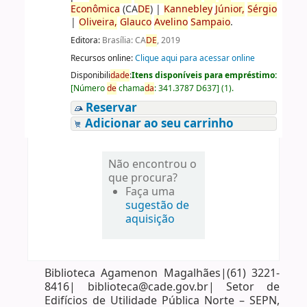
Econômica
(CA
DE
)
|
Kannebley
Júnior,
Sérgio
|
Oliveira,
Glauco
Avelino
Sampaio
.
Editora:
Brasília: CA
DE
, 2019
Recursos online:
Clique aqui para acessar online
Disponibili
da
de
:
Itens disponíveis para empréstimo:
[
Número
de
chama
da
:
341.3787 D637
]
(1).
Reservar
Adicionar ao seu carrinho
Não encontrou o
que procura?
Faça uma
sugestão de
aquisição
Biblioteca Agamenon Magalhães|(61) 3221-
8416| biblioteca@cade.gov.br| Setor de
Edifícios de Utilidade Pública Norte – SEPN,