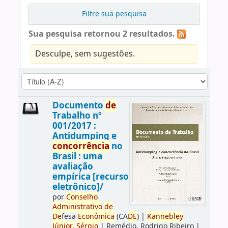
Filtre sua pesquisa
Sua pesquisa retornou 2 resultados.
Desculpe, sem sugestões.
Documento
de
Trabalho nº
001/2017 :
Antidumping e
concorrência
no
Brasil : uma
avaliação
empírica [recurso
eletrônico]/
por
Conselho
Administrativo
de
De
fesa
Econômica
(CA
DE
)
|
Kannebley
Júnior,
Sérgio
|
Remédio, Rodrigo Ribeiro
|