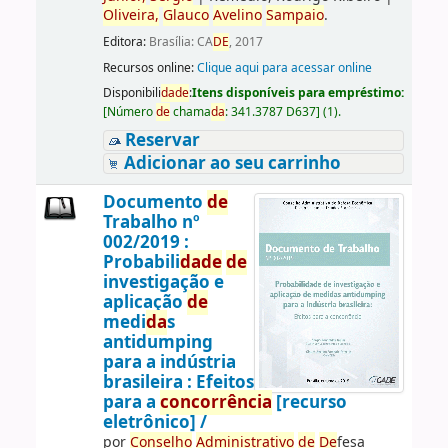
Oliveira,
Glauco
Avelino
Sampaio
.
Editora:
Brasília: CA
DE
, 2017
Recursos online:
Clique aqui para acessar online
Disponibili
da
de
:
Itens disponíveis para empréstimo:
[
Número
de
chama
da
:
341.3787 D637
]
(1).
Reservar
Adicionar ao seu carrinho
Documento
de
Trabalho nº
002/2019 :
Probabili
da
de
de
investigação e
aplicação
de
medi
da
s
antidumping
para a indústria
brasileira : Efeitos
para a
concorrência
[recurso
eletrônico] /
por
Conselho
Administrativo
de
De
fesa