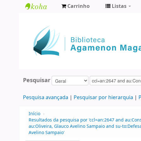
Carrinho
Listas
Biblioteca
Agamenon
Magalhães
Pesquisar
Pesquisa avançada
Pesquisar por hierarquia
P
Início
›
Resultados da pesquisa por 'ccl=an:2647 and au:Con
au:Oliveira, Glauco Avelino Sampaio and su-to:Defes
Avelino Sampaio'