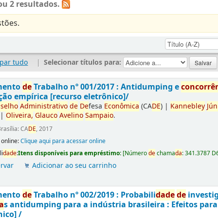
u 2 resultados.
tões.
par tudo
|
Selecionar títulos para:
mento
de
Trabalho nº 001/2017 : Antidumping e
concorrê
ção empírica [recurso eletrônico]/
selho
Administrativo
de
De
fesa
Econômica
(CA
DE
)
|
Kannebley
Jún
|
Oliveira,
Glauco
Avelino
Sampaio
.
rasília: CA
DE
, 2017
 online:
Clique aqui para acessar online
li
da
de
:
Itens disponíveis para empréstimo:
[
Número
de
chama
da
:
341.3787 D
rvar
Adicionar ao seu carrinho
mento
de
Trabalho nº 002/2019 : Probabili
da
de
de
investi
a
s antidumping para a indústria brasileira : Efeitos par
nico] /