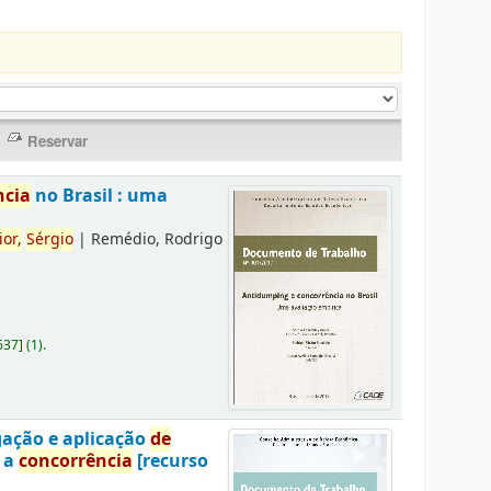
ncia
no Brasil : uma
ior,
Sérgio
|
Remédio, Rodrigo
637
]
(1).
gação e aplicação
de
a a
concorrência
[recurso