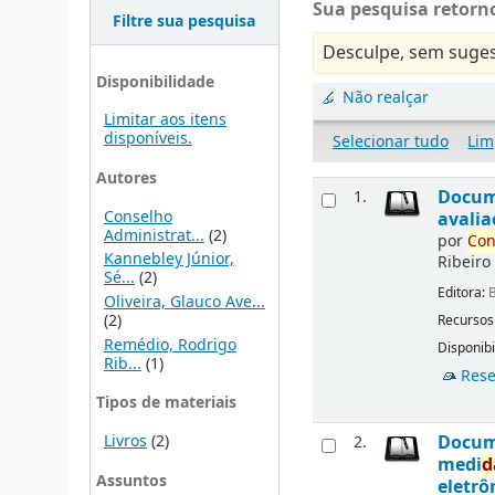
Sua pesquisa retorno
Filtre sua pesquisa
Desculpe, sem suges
Disponibilidade
Não realçar
Limitar aos itens
disponíveis.
Selecionar tudo
Lim
Autores
Docu
1.
Conselho
avalia
Administrat...
(2)
por
Con
Kannebley Júnior,
Ribeiro
Sé...
(2)
Editora:
B
Oliveira, Glauco Ave...
(2)
Recursos
Remédio, Rodrigo
Disponibi
Rib...
(1)
Rese
Tipos de materiais
Livros
(2)
Docu
2.
medi
d
Assuntos
eletrô