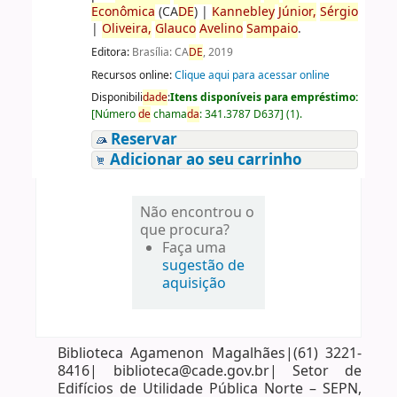
Econômica
(CA
DE
)
|
Kannebley
Júnior,
Sérgio
|
Oliveira,
Glauco
Avelino
Sampaio
.
Editora:
Brasília: CA
DE
, 2019
Recursos online:
Clique aqui para acessar online
Disponibili
da
de
:
Itens disponíveis para empréstimo:
[
Número
de
chama
da
:
341.3787 D637
]
(1).
Reservar
Adicionar ao seu carrinho
Não encontrou o
que procura?
Faça uma
sugestão de
aquisição
Biblioteca Agamenon Magalhães|(61) 3221-
8416| biblioteca@cade.gov.br| Setor de
Edifícios de Utilidade Pública Norte – SEPN,