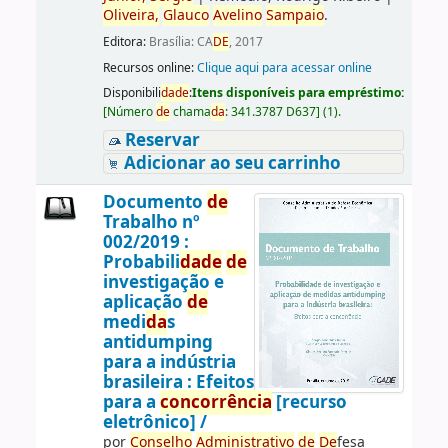
Oliveira,
Glauco
Avelino
Sampaio
.
Editora:
Brasília: CA
DE
, 2017
Recursos online:
Clique aqui para acessar online
Disponibili
da
de
:
Itens disponíveis para empréstimo:
[
Número
de
chama
da
:
341.3787 D637
]
(1).
Reservar
Adicionar ao seu carrinho
Documento
de
Trabalho nº
002/2019 :
Probabili
da
de
de
investigação e
aplicação
de
medi
da
s
antidumping
para a indústria
brasileira : Efeitos
para a
concorrência
[recurso
eletrônico] /
por
Conselho
Administrativo
de
De
fesa