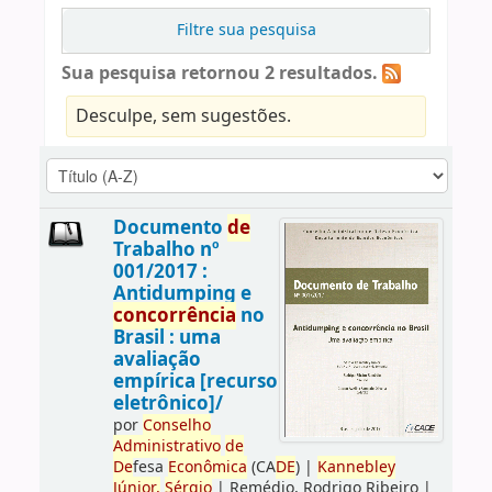
Filtre sua pesquisa
Sua pesquisa retornou 2 resultados.
Desculpe, sem sugestões.
Documento
de
Trabalho nº
001/2017 :
Antidumping e
concorrência
no
Brasil : uma
avaliação
empírica [recurso
eletrônico]/
por
Conselho
Administrativo
de
De
fesa
Econômica
(CA
DE
)
|
Kannebley
Júnior,
Sérgio
|
Remédio, Rodrigo Ribeiro
|