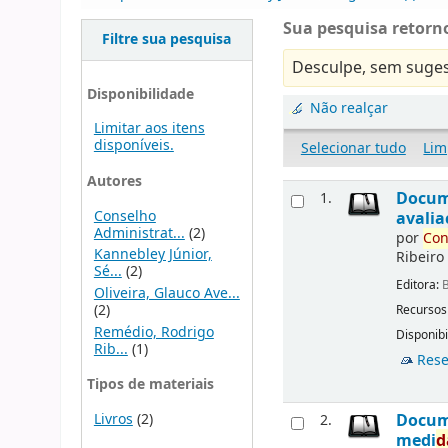
Sua pesquisa retorno
Filtre sua pesquisa
Desculpe, sem suges
Disponibilidade
Não realçar
Limitar aos itens
disponíveis.
Selecionar tudo
Lim
Autores
Docu
1.
Conselho
avalia
Administrat...
(2)
por
Con
Kannebley Júnior,
Ribeiro
Sé...
(2)
Editora:
B
Oliveira, Glauco Ave...
(2)
Recursos
Remédio, Rodrigo
Disponibi
Rib...
(1)
Rese
Tipos de materiais
Livros
(2)
Docu
2.
medi
d