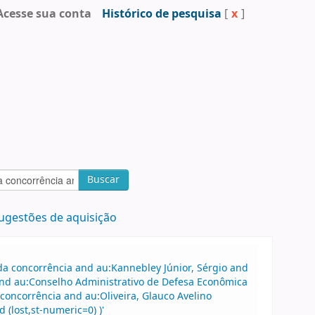
Acesse sua conta
Histórico de pesquisa
[
x
]
Buscar
ugestões de aquisição
a concorrência and au:Kannebley Júnior, Sérgio and
 and au:Conselho Administrativo de Defesa Econômica
oncorrência and au:Oliveira, Glauco Avelino
(lost,st-numeric=0) )'