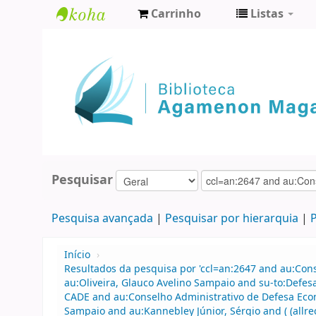
Carrinho
Listas
Biblioteca
Agamenon
Magalhães
Pesquisar
Pesquisa avançada
Pesquisar por hierarquia
P
Início
›
Resultados da pesquisa por 'ccl=an:2647 and au:Con
au:Oliveira, Glauco Avelino Sampaio and su-to:Defe
CADE and au:Conselho Administrativo de Defesa Econ
Sampaio and au:Kannebley Júnior, Sérgio and ( (allre