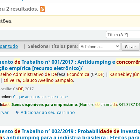
u 2 resultados.
tões.
par tudo
|
Selecionar títulos para:
mento
de
Trabalho nº 001/2017 : Antidumping e
concorrê
ção empírica [recurso eletrônico]/
selho
Administrativo
de
De
fesa
Econômica
(CA
DE
)
|
Kannebley
Jún
|
Oliveira,
Glauco
Avelino
Sampaio
.
rasília: CA
DE
, 2017
 online:
Clique aqui para acessar online
li
da
de
:
Itens disponíveis para empréstimo:
[
Número
de
chama
da
:
341.3787 D
rvar
Adicionar ao seu carrinho
mento
de
Trabalho nº 002/2019 : Probabili
da
de
de
investi
a
s antidumping para a indústria brasileira : Efeitos par