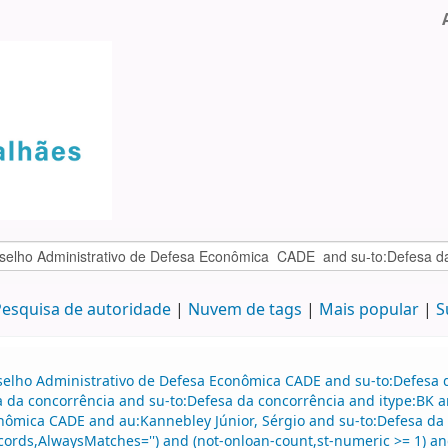
esquisa de autoridade
Nuvem de tags
Mais popular
S
selho Administrativo de Defesa Econômica CADE and su-to:Defesa d
sa da concorrência and su-to:Defesa da concorrência and itype:BK
ômica CADE and au:Kannebley Júnior, Sérgio and su-to:Defesa da c
cords,AlwaysMatches='') and (not-onloan-count,st-numeric >= 1) and 