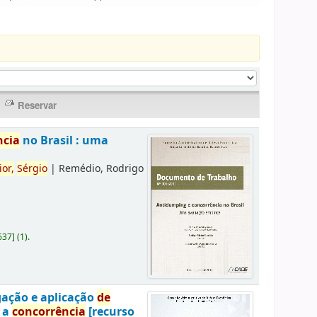
ncia
no Brasil : uma
ior,
Sérgio
|
Remédio, Rodrigo
637
]
(1).
gação e aplicação
de
a a
concorrência
[recurso