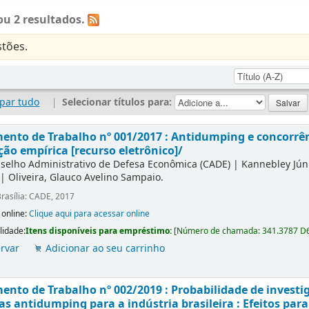
u 2 resultados.
tões.
par tudo
|
Selecionar títulos para:
nto de Trabalho nº 001/2017 : Antidumping e concorrên
ção empírica [recurso eletrônico]/
selho Administrativo de Defesa Econômica (CADE)
|
Kannebley Júni
|
Oliveira, Glauco Avelino Sampaio.
rasília: CADE, 2017
 online:
Clique aqui para acessar online
lidade:
Itens disponíveis para empréstimo:
[
Número de chamada:
341.3787 D
rvar
Adicionar ao seu carrinho
nto de Trabalho nº 002/2019 : Probabilidade de investi
s antidumping para a indústria brasileira : Efeitos para