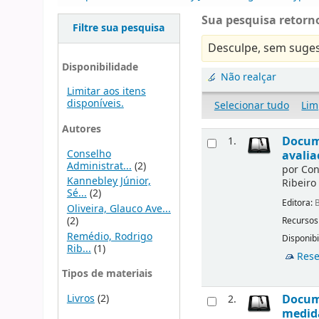
Sua pesquisa retorno
Filtre sua pesquisa
Desculpe, sem suges
Disponibilidade
Não realçar
Limitar aos itens
disponíveis.
Selecionar tudo
Lim
Autores
Docume
1.
Conselho
avalia
Administrat...
(2)
por
Con
Kannebley Júnior,
Ribeiro
Sé...
(2)
Editora:
B
Oliveira, Glauco Ave...
(2)
Recursos
Remédio, Rodrigo
Disponibi
Rib...
(1)
Rese
Tipos de materiais
Livros
(2)
Docume
2.
medida