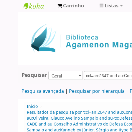
Carrinho
Listas
Biblioteca
Agamenon
Magalhães
Pesquisar
Pesquisa avançada
Pesquisar por hierarquia
P
Início
›
Resultados da pesquisa por 'ccl=an:2647 and au:Con
au:Oliveira, Glauco Avelino Sampaio and su-to:Defe
CADE and au:Conselho Administrativo de Defesa Econ
Sampaio and au:Kannebley Júnior, Sérgio and itype: