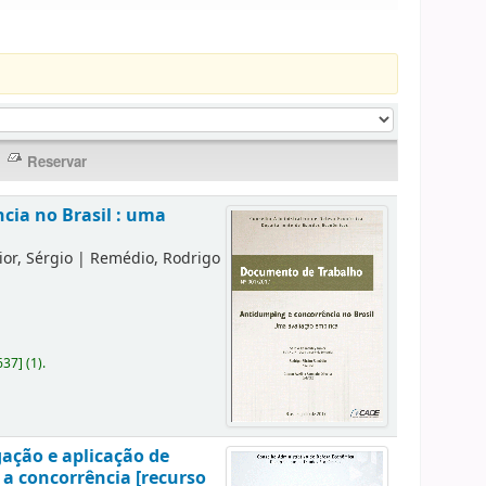
cia no Brasil : uma
or, Sérgio
|
Remédio, Rodrigo
637
]
(1).
gação e aplicação de
 a concorrência [recurso