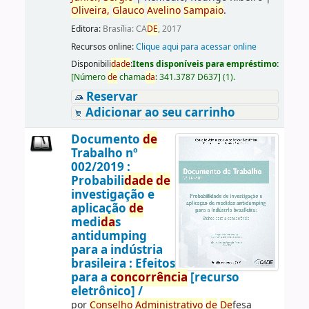
Oliveira,
Glauco
Avelino
Sampaio
.
Editora:
Brasília: CA
DE
, 2017
Recursos online:
Clique aqui para acessar online
Disponibili
da
de
:
Itens disponíveis para empréstimo:
[
Número
de
chama
da
:
341.3787 D637
]
(1).
Reservar
Adicionar ao seu carrinho
Documento
de
Trabalho nº
002/2019 :
Probabili
da
de
de
investigação e
aplicação
de
medi
da
s
antidumping
para a indústria
brasileira : Efeitos
para a
concorrência
[recurso
eletrônico] /
por
Conselho
Administrativo
de
De
fesa