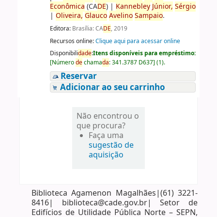
Econômica
(CA
DE
)
|
Kannebley
Júnior,
Sérgio
|
Oliveira,
Glauco
Avelino
Sampaio
.
Editora:
Brasília: CA
DE
, 2019
Recursos online:
Clique aqui para acessar online
Disponibili
da
de
:
Itens disponíveis para empréstimo:
[
Número
de
chama
da
:
341.3787 D637
]
(1).
Reservar
Adicionar ao seu carrinho
Não encontrou o
que procura?
Faça uma
sugestão de
aquisição
Biblioteca Agamenon Magalhães|(61) 3221-
8416| biblioteca@cade.gov.br| Setor de
Edifícios de Utilidade Pública Norte – SEPN,