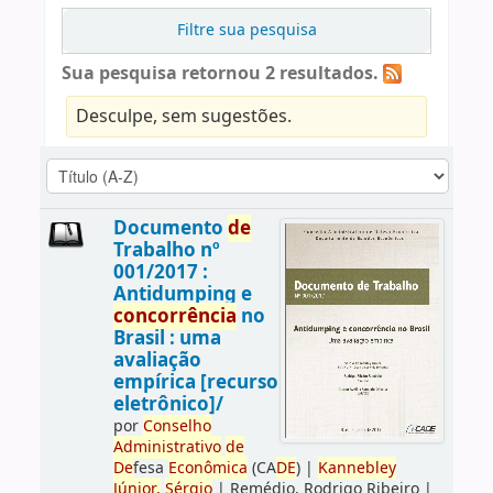
Filtre sua pesquisa
Sua pesquisa retornou 2 resultados.
Desculpe, sem sugestões.
Documento
de
Trabalho nº
001/2017 :
Antidumping e
concorrência
no
Brasil : uma
avaliação
empírica [recurso
eletrônico]/
por
Conselho
Administrativo
de
De
fesa
Econômica
(CA
DE
)
|
Kannebley
Júnior,
Sérgio
|
Remédio, Rodrigo Ribeiro
|