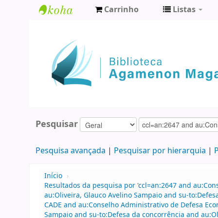
Carrinho
Listas
Biblioteca
Agamenon
Magalhães
Pesquisar
Pesquisa avançada
Pesquisar por hierarquia
P
Início
›
Resultados da pesquisa por 'ccl=an:2647 and au:Con
au:Oliveira, Glauco Avelino Sampaio and su-to:Defe
CADE and au:Conselho Administrativo de Defesa Econ
Sampaio and su-to:Defesa da concorrência and au:Oli