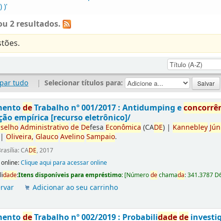
 )'
u 2 resultados.
tões.
par tudo
|
Selecionar títulos para:
mento
de
Trabalho nº 001/2017 : Antidumping e
concorrê
ção empírica [recurso eletrônico]/
selho
Administrativo
de
De
fesa
Econômica
(CA
DE
)
|
Kannebley
Jún
|
Oliveira,
Glauco
Avelino
Sampaio
.
rasília: CA
DE
, 2017
 online:
Clique aqui para acessar online
li
da
de
:
Itens disponíveis para empréstimo:
[
Número
de
chama
da
:
341.3787 D
rvar
Adicionar ao seu carrinho
mento
de
Trabalho nº 002/2019 : Probabili
da
de
de
investi