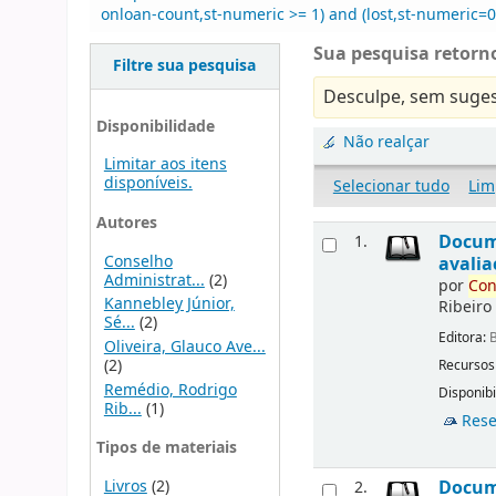
onloan-count,st-numeric >= 1) and (lost,st-numeric=0)
Sua pesquisa retorno
Filtre sua pesquisa
Desculpe, sem suges
Disponibilidade
Não realçar
Limitar aos itens
disponíveis.
Selecionar tudo
Lim
Autores
Docu
1.
Conselho
avalia
Administrat...
(2)
por
Con
Kannebley Júnior,
Ribeiro
Sé...
(2)
Editora:
B
Oliveira, Glauco Ave...
(2)
Recursos
Remédio, Rodrigo
Disponibi
Rib...
(1)
Rese
Tipos de materiais
Livros
(2)
Docu
2.