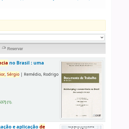
ncia
no Brasil : uma
ior,
Sérgio
|
Remédio, Rodrigo
637
]
(1).
gação e aplicação
de