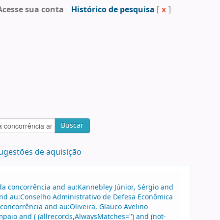
Acesse sua conta
Histórico de pesquisa
[
x
]
Buscar
ugestões de aquisição
a concorrência and au:Kannebley Júnior, Sérgio and
 and au:Conselho Administrativo de Defesa Econômica
oncorrência and au:Oliveira, Glauco Avelino
paio and ( (allrecords,AlwaysMatches='') and (not-